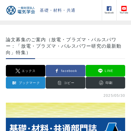
基礎・材料・共通
facebook
YouTube
論文募集のご案内（放電・プラズマ・パルスパワ
ー：「放電・プラズマ・パルスパワー研究の最新動
向」特集）
エックス
facebook
LINE
ブックマーク
コピー
印刷
2025/05/30