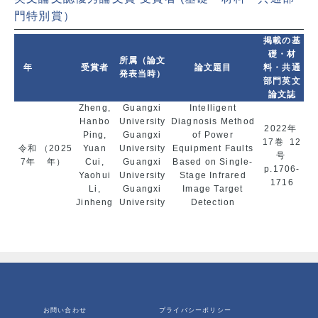
門特別賞
）
掲載の基
礎・材
所属（論文
年
受賞者
論文題目
料・共通
発表当時）
部門英文
論文誌
Zheng,
Guangxi
Intelligent
Hanbo
University
Diagnosis Method
2022年
Ping,
Guangxi
of Power
17巻 12
令和
（2025
Yuan
University
Equipment Faults
号
7年
年）
Cui,
Guangxi
Based on Single-
p.1706-
Yaohui
University
Stage Infrared
1716
Li,
Guangxi
Image Target
Jinheng
University
Detection
お問い合わせ
プライバシーポリシー