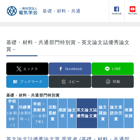
基礎・材料・共通
facebook
YouTube
基礎・材料・共通部門特別賞－英文論文誌優秀論文
賞－
エックス
facebook
LINE
ブックマーク
コピー
印刷
基礎・材料・共通部門特別賞
学術
学術・
賞
功績賞
活動
論文
論文査
貢献賞
感謝
論文
英文論文誌
推薦
(令和
(令和8
貢献
奨励
読功労
(～令和
状
賞
優秀論文賞
依頼
8年
年～)
賞
賞
賞
7年)
～)
英文論文誌優秀論文賞 受賞者 (
基礎・材料・共通部