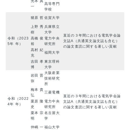
光本 真
高等専門
一
学校
猪原 哲
佐賀大学
上野 秀
兵庫県立
樹
大学
直近の３年間における電気学会論
令和
（2023
高橋 俊
電力中央
文誌A（共通英文論文誌も含む）
5年
年）
裕
研究所
の論文査読に関する著しい貢献
高村 紀
福岡大学
充
吉田 孝
東京理科
博
大学
大阪産業
岩田 晋
技術研究
弥
所
梅本 貴
三菱電機
弘
直近の３年間における電気学会論
令和
（2022
栗原 隆
電力中央
文誌A（共通英文論文誌も含む）
4年
年）
史
研究所
の論文査読に関する著しい貢献
栗本 宗
名古屋大
明
学
仲嶋 一
福山大学