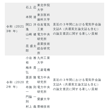
東北学院
石上 忍
大学
東京医科
本間 達
歯科大学
直近の３年間における電気学会論
関口 洋
住友電気
令和
（2021
文誌A（共通英文論文誌も含む）
逸
工業
3年
年）
の論文査読に関する著しい貢献
山崎 健
電力中央
一
研究所
産業技術
昆 盛太
総合研究
郎
所
小迫 雅
九州工業
裕
大学
梅本 貴
三菱電機
弘
栗原 隆
電力中央
直近の３年間における電気学会論
史
研究所
令和
（2020
文誌A（共通英文論文誌も含む）
2年
年）
布施 則
電力中央
の論文査読に関する著しい貢献
一
研究所
門脇 一
愛媛大学
則
村上 義
豊橋技術