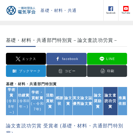
基礎・材料・共通
facebook
YouTube
基礎・材料・共通部門特別賞－論文査読功労賞－
エックス
facebook
LINE
ブックマーク
コピー
印刷
基礎・材料・共通部門特別賞
学術
学術・
賞
功績賞
活動
論文
論文査
貢献賞
感謝
論文
英文論文誌
推薦
(令和
(令和8
貢献
奨励
読功労
(～令和
状
賞
優秀論文賞
依頼
8年
年～)
賞
賞
賞
7年)
～)
論文査読功労賞 受賞者 (
基礎・材料・共通部門特別