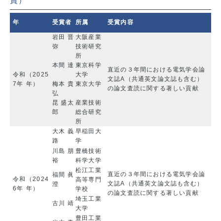
賞
）
年
受賞者
所属
受賞内容
岩田 晋
大阪産業
弥
技術研究
所
本間 達
東京科学
直近の３年間における電気学会論
令和
（2025
大学
文誌A（共通英文論文誌も含む）
7年
年）
梅本 貴
東京大学
の論文査読に関する著しい貢献
弘
昆 盛太
産業技術
郎
総合研究
所
大木 義
早稲田大
路
学
川島 朋
豊橋技術
裕
科学大学
松江工業
直近の３年間における電気学会論
福間 眞
令和
（2024
高等専門
文誌A（共通英文論文誌も含む）
澄
6年
年）
学校
の論文査読に関する著しい貢献
埼玉工業
古川 靖
大学
豊田工業