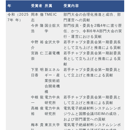
年
受賞者
所属
受賞内容
令和
（2025
岡本 徹
TMEIC
部門大会の合理化推進と成功、部
7年
年）
志
門運営への貢献
今井 隆
国士舘大
部門役員・委員を2職4年に渡り歴
浩
学
任、かつ、令和6年A部門大会の実
行・運営における貢献
中野 裕
金沢大学
若手チャプタ委員会第一期委員長
介
として立ち上げと推進による貢献
宮路 仁
三菱電機
若手チャプタ委員会第一期副委員
崇
長として立ち上げと推進による貢
献
下里 明
新エネル
若手チャプタ委員会第一期委員と
日香
ギー・産
して立上げと推進による貢献
業技術総
合開発機
構
中根 龍
電力中央
若手チャプタ委員会第一期委員と
一
研究所
して立上げと推進による貢献
髙橋 俊
電力中央
電気電子絶縁材料システムシンポ
裕
研究所
ジウムと国際会議ISEIMの成功，
および部門運営への貢献
梅本 貴
東京大学
電気電子絶縁材料システムシンポ