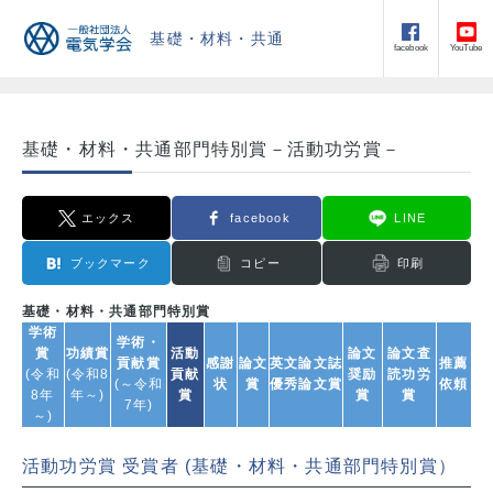
基礎・材料・共通
facebook
YouTube
基礎・材料・共通部門特別賞－活動功労賞－
エックス
facebook
LINE
ブックマーク
コピー
印刷
基礎・材料・共通部門特別賞
学術
学術・
賞
功績賞
活動
論文
論文査
貢献賞
感謝
論文
英文論文誌
推薦
(令和
(令和8
貢献
奨励
読功労
(～令和
状
賞
優秀論文賞
依頼
8年
年～)
賞
賞
賞
7年)
～)
活動功労賞 受賞者 (
基礎・材料・共通部門特別賞
）