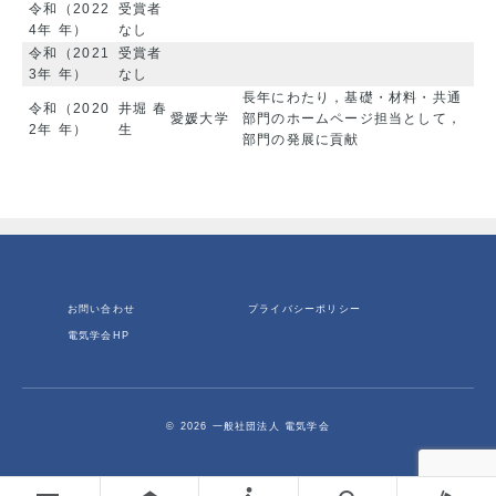
令和
（2022
受賞者
4年
年）
なし
令和
（2021
受賞者
3年
年）
なし
長年にわたり，基礎・材料・共通
令和
（2020
井堀 春
愛媛大学
部門のホームページ担当として，
2年
年）
生
部門の発展に貢献
お問い合わせ
プライバシーポリシー
電気学会HP
© 2026 一般社団法人 電気学会