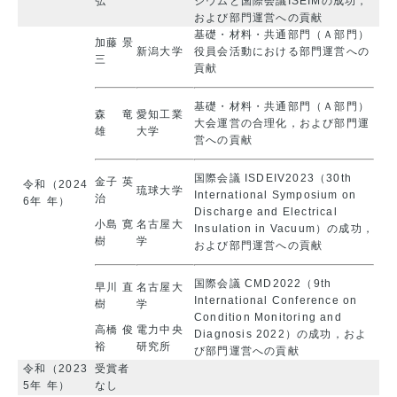
弘
ジウムと国際会議ISEIMの成功，
および部門運営への貢献
基礎・材料・共通部門（Ａ部門）
加藤 景
新潟大学
役員会活動における部門運営への
三
貢献
基礎・材料・共通部門（Ａ部門）
森 竜
愛知工業
大会運営の合理化，および部門運
雄
大学
営への貢献
国際会議 ISDEIV2023（30th
金子 英
令和
（2024
琉球大学
International Symposium on
治
6年
年）
Discharge and Electrical
小島 寛
名古屋大
Insulation in Vacuum）の成功，
樹
学
および部門運営への貢献
国際会議 CMD2022（9th
早川 直
名古屋大
International Conference on
樹
学
Condition Monitoring and
高橋 俊
電力中央
Diagnosis 2022）の成功，およ
裕
研究所
び部門運営への貢献
令和
（2023
受賞者
5年
年）
なし