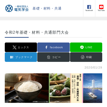
基礎・材料・共通
facebook
YouTube
令和2年基礎・材料・共通部門大会
エックス
facebook
LINE
ブックマーク
コピー
印刷
2020/01/29