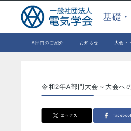
基礎・
A部門のご紹介
お知らせ
大会・
令和2年A部門大会～大会へ
エックス
faceboo