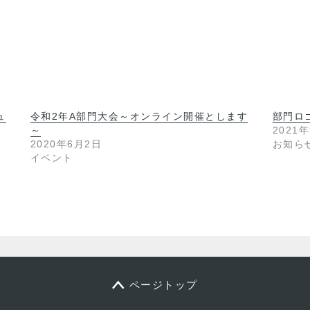
ュ
令和2年A部門大会～オンライン開催とします
部門ロ
～
2021
2020年6月2日
お知ら
イベント
ページトップ