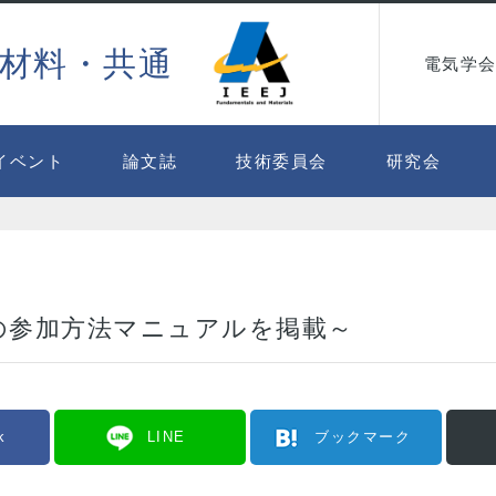
材料・共通
電気学会
イベント
論文誌
技術委員会
研究会
の参加方法マニュアルを掲載～
k
LINE
ブックマーク