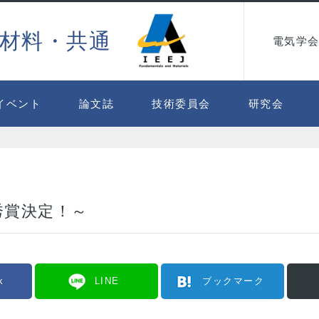
材料・共通
電気学会
イベント
論文誌
技術委員会
研究会
秀賞決定！～
k
LINE
ブックマーク