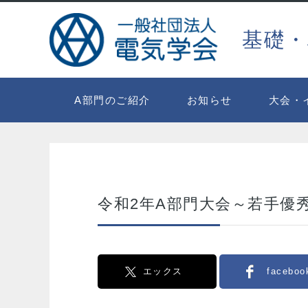
基礎・
A部門のご紹介
お知らせ
大会・
令和2年A部門大会～若手優
エックス
faceboo