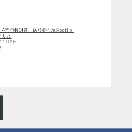
年 A部門特別賞：候補者の推薦受付を
ました
年11月2日
せ