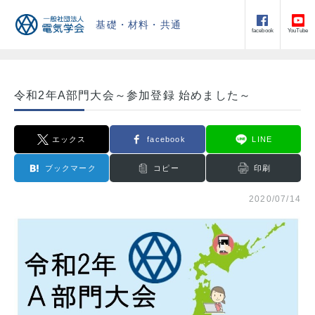
基礎・材料・共通
facebook
YouTube
令和2年A部門大会～参加登録 始めました～
エックス
facebook
LINE
ブックマーク
コピー
印刷
2020/07/14