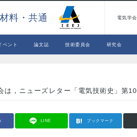
材料・共通
電気学会
イベント
論文誌
技術委員会
研究会
員会は，ニューズレター「電気技術史」第1
k
LINE
ブックマーク