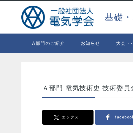
基礎・
A部門のご紹介
お知らせ
大会・
Ａ部門 電気技術史 技術委
エックス
faceboo