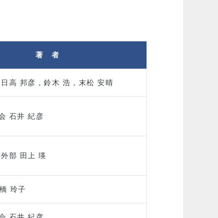
著 者
，日高 邦彦，鈴木 浩，末松 安晴
会 石井 紀彦
外部 田上 瑛
髙橋 玲子
会 石井 紀彦