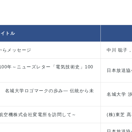
タイトル
からメッセージ
中川 聡子
00年～ニューズレター「電気技術史」100
日本放送協
) 名城大学ロゴマークの歩み― 伝統から未
名城大学 渉
航空機株式会社変電所を訪問して～
(株)東芝 
日本放送協