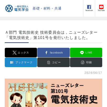
基礎・材料・共通
facebook
YouTube
Ａ部門 電気技術史 技術委員会は，ニューズレター
「電気技術史」第101号を発行いたしました。
エックス
facebook
LINE
ブックマーク
コピー
印刷
2026/06/17