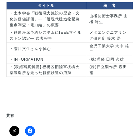
タイトル
著 者
・土木学会「戦後電力施設の歴史・文
山極技術士事務所 山
化的価値評価」―「近現代建造物緊急
極 時生
重点調査：電力編」の概要
・鉄道座席予約システムにIEEEマイル
メタエンジニアリン
ストン認定― 式典報告
グ研究所 鈴木 浩
金沢工業大学 大来 雄
・荒川文生さんを悼む
二
・INFORMATION
(株)理経 田岡 久雄
・[表紙写真解説] 板橋区旧陸軍板橋火
(株)日立製作所 森田
薬製造所を走った軽便鉄道の痕跡
裕
共有: