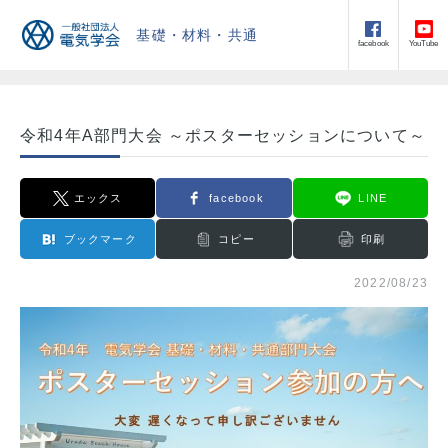
基礎・材料・共通
facebook
YouTube
令和4年A部門大会 ～ポスターセッションについて～
エックス
facebook
LINE
ブックマーク
コピー
印刷
2022/08/23