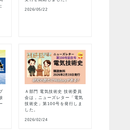
た
込の受付を開始
2026/05/22
イベント
2021.09.01開催
プ
Ａ部門 電気技術史 技術委員
放
会は，ニューズレター「電気
令和3年基礎・
ー
技術史」第100号を発行しま
門大会
した。
イベント
2026/02/24