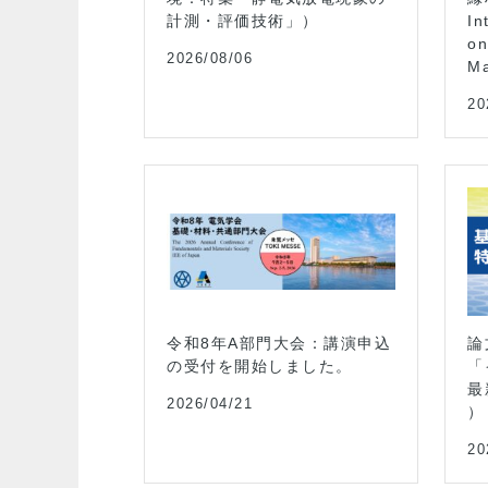
計測・評価技術」）
In
2021/09/11
on
2026/08/06
M
20
催
令和8年A部門大会：講演申込
論
の受付を開始しました。
「
門大会～ポスター
最
ポスターについ
2026/04/21
）
20
2021/07/28