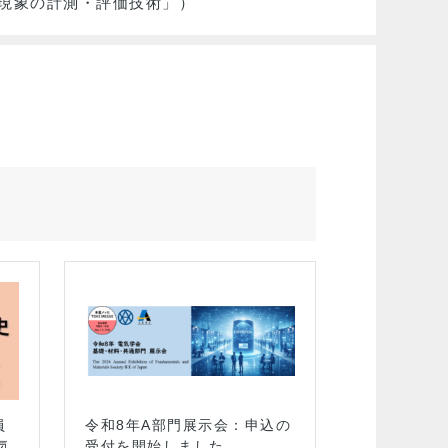
現象の計測・評価技術」）
2024.10.10開催
員
令和8年A部門展示会：申込の
A部門／東海支
気
受付を開始しました。
「SDGs，一