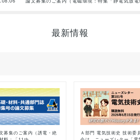
.08.06
論文募集のご案内（電磁環境：特集「静電気放電
最新情報
文募集のご案内（誘電・絶
Ａ部門 電気技術史 技術委
材料：「11th
会は，ニューズレター「電