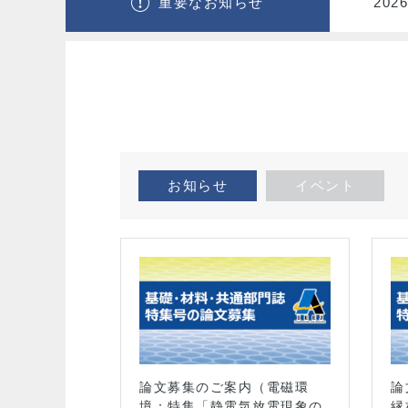
重要なお知らせ
2026
お知らせ
イベント
催
知
論文募集のご案内（電磁環
論
）
境：特集「静電気放電現象の
縁