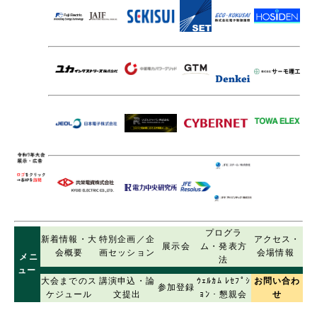
プログラ
新着情報・大
特別企画／企
アクセス・
展示会
ム・発表方
会概要
画セッション
会場情報
メニ
法
ュー
大会までのス
講演申込・論
ｳｪﾙｶﾑ ﾚｾﾌﾟｼ
お問い合わ
参加登録
ケジュール
文提出
ｮﾝ・懇親会
せ