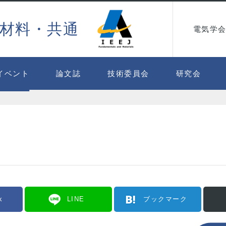
材料・共通
電気学会
イベント
論文誌
技術委員会
研究会
k
LINE
ブックマーク