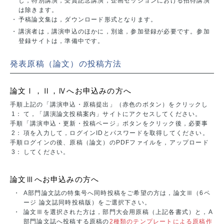
し，特別講演，受賞記念講演，企画セッションにおける招待講演
は除きます。
・
予稿論文集は，ダウンロード形式となります。
・
講演者は，講演申込のほかに，別途，参加登録が必要です。参加
登録サイトは，準備中です。
発表原稿（論文）の投稿方法
論文Ⅰ，Ⅱ，Ⅳへお申込みの方へ
手順
上記の「講演申込・原稿提出」（赤色のボタン）をクリックし
1：
て，「講演論文投稿案内」サイトにアクセスしてください。
手順
「講演申込・更新・投稿ページ」ボタンをクリック後，必要事
2：
項を入力して，ログインIDとパスワードを取得してください。
手順
ログインの後、原稿（論文）のPDFファイルを，アップロード
3：
してください。
論文Ⅲへお申込みの方へ
・
A部門論文誌の特集号へ同時投稿をご希望の方は，論文Ⅲ（6ペ
ージ 論文誌同時投稿版）をご選択下さい。
・
論文Ⅲを選択された方は，部門大会用原稿（上記各書式）と，A
部門論文誌へ投稿する原稿の
2種類のテンプレートによる原稿作