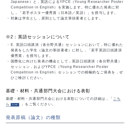
Japanese）と，英語によるYPCE（Young Researcher Poster
Competition in English）を実施します。特に優れた発表に対
し，「若手ポスター優秀賞（日本語／英語）」を授与します。
・
対象は学生とし，原則として論文筆頭著者とします。
※2：英語セッションについて
・
E. 英語口頭講演（各分野共通）セッションにおいて，特に優れた
発表をした学生（論文の筆頭著者）に対し，「若手英語口頭講演
優秀賞」を授与します。
・
国際化に向けた発表の機会として，英語口頭講演（各分野共通）
セッション，およびYPCE（Young Researcher Poster
Competition in English）セッションでの積極的なご発表を，ぜ
ひご検討ください。
基礎・材料・共通部門大会における表彰
基礎・材料・共通部門大会における表彰についての詳細は，「
こち
ら
」をご覧ください。
発表原稿（論文）の種類