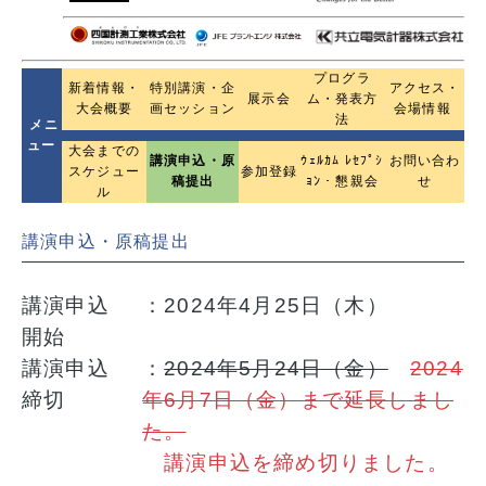
プログラ
新着情報・
特別講演・企
アクセス・
展示会
ム・発表方
大会概要
画セッション
会場情報
法
メニ
ュー
大会までの
講演申込・原
ｳｪﾙｶﾑ ﾚｾﾌﾟｼ
お問い合わ
スケジュー
参加登録
稿提出
ｮﾝ・懇親会
せ
ル
講演申込・原稿提出
講演申込
：2024年4月25日（木）
開始
講演申込
：
2024年5月24日（金）
2024
締切
年6月7日（金）まで延長しまし
た。
講演申込を締め切りました。