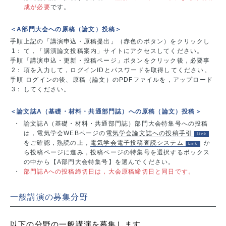
成が必要
です。
＜A部門大会への原稿（論文）投稿＞
手順
上記の「講演申込・原稿提出」（赤色のボタン）をクリックし
1：
て，「講演論文投稿案内」サイトにアクセスしてください。
手順
「講演申込・更新・投稿ページ」ボタンをクリック後，必要事
2：
項を入力して，ログインIDとパスワードを取得してください。
手順
ログインの後、原稿（論文）のPDFファイルを，アップロード
3：
してください。
＜論文誌A（基礎・材料・共通部門誌）への原稿（論文）投稿＞
・
論文誌A（基礎・材料・共通部門誌）部門大会特集号への投稿
は，電気学会WEBページの
電気学会論文誌への投稿手引
をご確認，熟読の上，
電気学会電子投稿査読システム
か
ら投稿ページに進み，投稿ページの特集号を選択するボックス
の中から【A部門大会特集号】を選んでください。
・
部門誌Aへの投稿締切日は，大会原稿締切日と同日です。
一般講演の募集分野
以下の分野の一般講演を募集します。