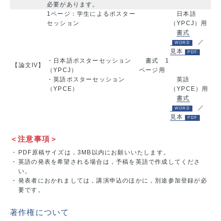
必要があります。
1ページ：学生によるポスター
日本語
セッション
（YPCJ）用
書式
／
見本
・日本語ポスターセッション
書式 1
【論文IV】
（YPCJ）
ページ用
・英語ポスターセッション
英語
（YPCE）
（YPCE）用
書式
／
見本
＜注意事項＞
・
PDF原稿サイズは，3MB以内にお願いいたします。
・
英語の発表を希望される場合は，予稿を英語で作成してくださ
い。
・
発表者におかれましては，講演申込のほかに，別途参加登録が必
要です。
著作権について