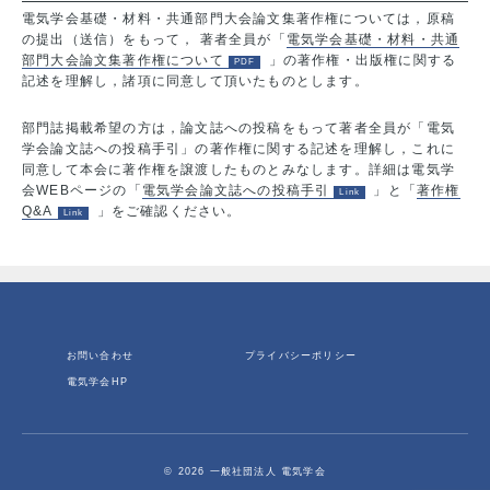
電気学会基礎・材料・共通部門大会論文集著作権については，原稿
の提出（送信）をもって， 著者全員が「
電気学会基礎・材料・共通
部門大会論文集著作権について
」の著作権・出版権に関する
記述を理解し，諸項に同意して頂いたものとします。
部門誌掲載希望の方は，論文誌への投稿をもって著者全員が「電気
学会論文誌への投稿手引」の著作権に関する記述を理解し，これに
同意して本会に著作権を譲渡したものとみなします。詳細は電気学
会WEBページの「
電気学会論文誌への投稿手引
」と「
著作権
Q&A
」をご確認ください。
お問い合わせ
プライバシーポリシー
電気学会HP
© 2026 一般社団法人 電気学会