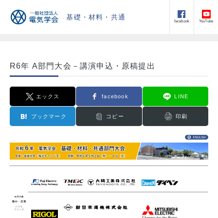
基礎・材料・共通
facebook
YouTube
R6年 A部門大会－講演申込・原稿提出
エックス
facebook
LINE
ブックマーク
コピー
印刷