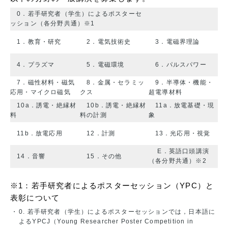
0．若手研究者（学生）によるポスターセ
ッション（各分野共通）※1
1．教育・研究
2．電気技術史
3．電磁界理論
4．プラズマ
5．電磁環境
6．パルスパワー
7．磁性材料・磁気
8．金属・セラミッ
9．半導体・機能・
応用・マイクロ磁気
クス
超電導材料
10a．誘電・絶縁材
10b．誘電・絶縁材
11a．放電基礎・現
料
料の計測
象
11b．放電応用
12．計測
13．光応用・視覚
E．英語口頭講演
14．音響
15．その他
（各分野共通）※2
※1：若手研究者によるポスターセッション（YPC）と
表彰について
・
0. 若手研究者（学生）によるポスターセッションでは，日本語に
よるYPCJ（Young Researcher Poster Competition in