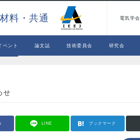
材料・共通
電気学会
イベント
論文誌
技術委員会
研究会
わせ
k
LINE
ブックマーク