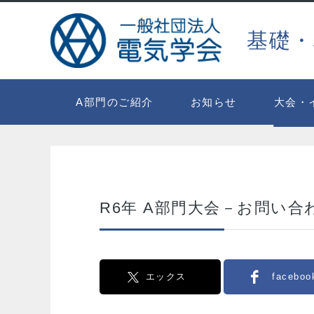
基礎・
A部門のご紹介
お知らせ
大会・
R6年 A部門大会－お問い合
エックス
faceboo