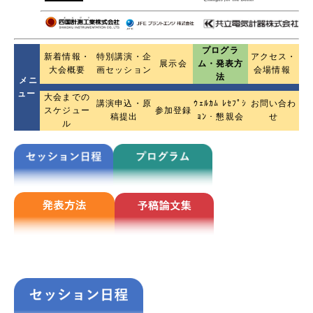
プログラ
新着情報・
特別講演・企
アクセス・
展示会
ム・発表方
大会概要
画セッション
会場情報
法
メニ
ュー
大会までの
講演申込・原
ｳｪﾙｶﾑ ﾚｾﾌﾟｼ
お問い合わ
スケジュー
参加登録
稿提出
ｮﾝ・懇親会
せ
ル
schedule