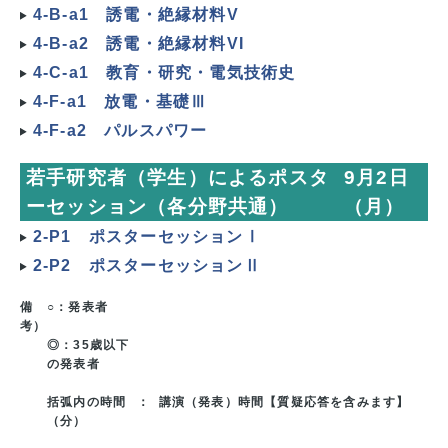
4-B-a1 誘電・絶縁材料V
4-B-a2 誘電・絶縁材料VI
4-C-a1 教育・研究・電気技術史
4-F-a1 放電・基礎Ⅲ
4-F-a2 パルスパワー
若手研究者（学生）によるポスタ
9月2日
ーセッション（各分野共通）
（月）
2-P1 ポスターセッションⅠ
2-P2 ポスターセッションⅡ
備
○：発表者
考）
◎：35歳以下
の発表者
括弧内の時間
： 講演（発表）時間【質疑応答を含みます】
（分）