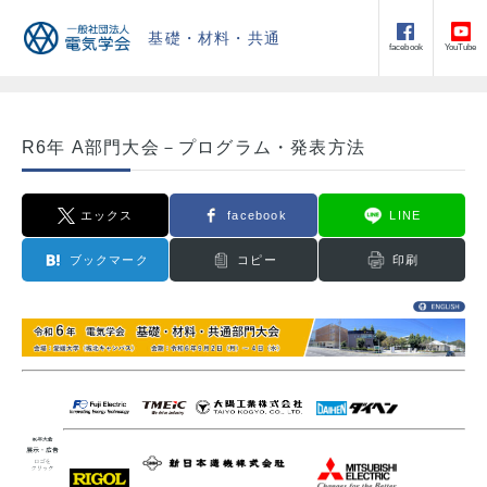
基礎・材料・共通
facebook
YouTube
R6年 A部門大会－プログラム・発表方法
エックス
facebook
LINE
ブックマーク
コピー
印刷