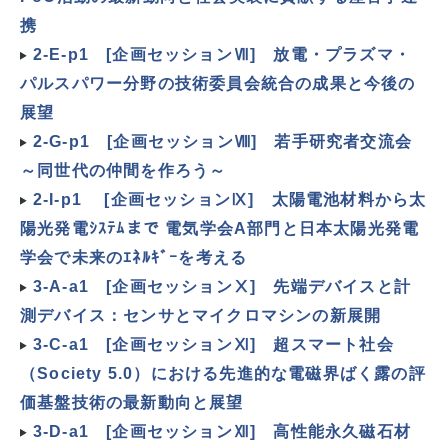
携
2-E-p1 [企画セッションⅦ] 放電・プラズマ・
パルスパワー分野の技術委員会統合の成果と今後の
展望
2-G-p1 [企画セッションⅧ] 若手研究者交流会
～同世代の仲間を作ろう～
2-I-p1 [企画セッションⅨ] 太陽電池材料から太
陽光発電ｼｽﾃﾑまで 電気学会A部門と日本太陽光発電
学会で未来のｴﾈﾙｷﾞｰを考える
3-A-a1 [企画セッションⅩ] 先端デバイスと計
測デバイス：センサとマイクロマシンの新展開
3-C-a1 [企画セッションⅪ] 超スマート社会
（Society 5.0）における先進的な電磁界ばく露の評
価基盤技術の最新動向と展望
3-D-a1 [企画セッションⅫ] 高性能永久磁石材