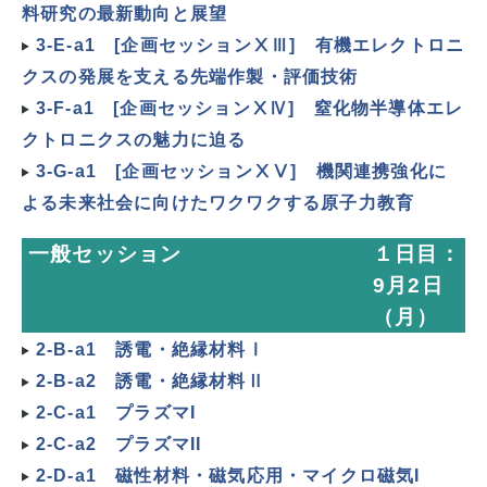
料研究の最新動向と展望
3-E-a1 [企画セッションⅩⅢ] 有機エレクトロニ
クスの発展を支える先端作製・評価技術
3-F-a1 [企画セッションⅩⅣ] 窒化物半導体エレ
クトロニクスの魅力に迫る
3-G-a1 [企画セッションⅩⅤ] 機関連携強化に
よる未来社会に向けたワクワクする原子力教育
一般セッション
１日目：
9月2日
（月）
2-B-a1 誘電・絶縁材料Ⅰ
2-B-a2 誘電・絶縁材料Ⅱ
2-C-a1 プラズマI
2-C-a2 プラズマII
2-D-a1 磁性材料・磁気応用・マイクロ磁気I