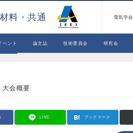
材料・共通
電気学会
イベント
論文誌
技術委員会
研究会
・大会概要
k
LINE
ブックマーク