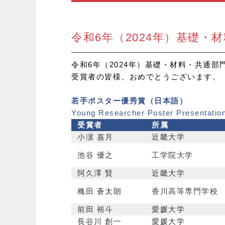
令和6年（2024年）基礎・
令和6年（2024年）基礎・材料・共通
受賞者の皆様、おめでとうございます。
若手ポスター優秀賞（日本語）
Young Researcher Poster Presentati
受賞者
所属
小濵 嘉月
近畿大学
池谷 優之
工学院大学
阿久澤 賢
近畿大学
穐田 蒼太朗
香川高等専門学校
前田 裕斗
愛媛大学
長谷川 創一
愛媛大学