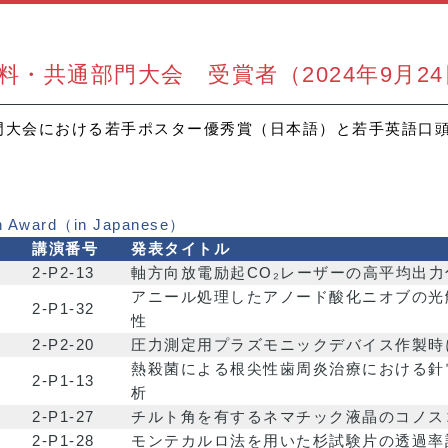
材料・共通部門大会 受賞者（2024年9月2
部門大会における若手ポスター優秀賞（日本語）と若手英語口
on Award（in Japanese）
講演番号
発表タイトル
2-P2-13
軸方向放電励起CO₂レーザーの高平均出
アニール処理したアノード酸化ニオブの光
2-P1-32
性
2-P2-20
圧力測定用プラズモニックデバイス作製時
熱殺菌による根尖性歯周炎治療における針
2-P1-13
析
2-P1-27
チルト角を有するネマチック液晶のコノス
2-P1-28
モンテカルロ法を用いた杉試験片の透過率