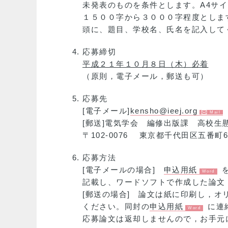
未発表のものを条件とします。A4サ
１５００字から３０００字程度としま
頭に、題目、学校名、氏名を記入して
応募締切
平成２１年１０月８日（木）必着
（原則，電子メール，郵送も可）
応募先
[電子メール]
kensho@ieej.org
[郵送]電気学会 編修出版課 高校生
〒102-0076 東京都千代田区五番町6-
応募方法
[電子メールの場合]
申込用紙
記載し、ワードソフトで作成した論文
[郵送の場合] 論文は紙に印刷し，
ください。同封の
申込用紙
に連
応募論文は返却しませんので，お手元