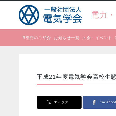
電力・
B部門のご紹介
お知らせ一覧
大会・イベント
平成21年度電気学会高校生
エックス
faceboo