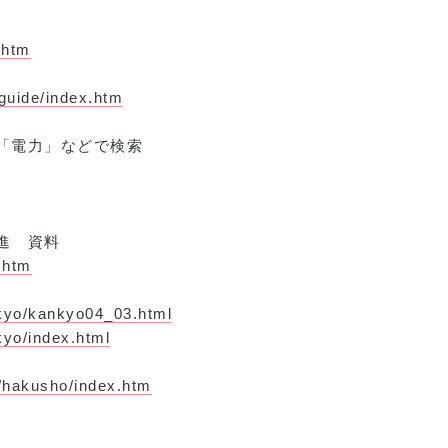
.htm
guide/index.htm
「電力」などで検索
進 資料
.htm
ankyo/kankyo04_03.html
kyo/index.html
s/hakusho/index.htm