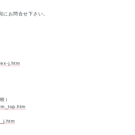
宛にお問合せ下さい。
dex-j.htm
学校）
wm_top.htm
x_j.htm