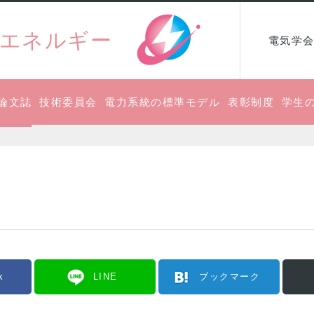
エネルギー
電気学会
論文誌
技術委員会
電力系統の標準モデル
表彰制度
学生
k
LINE
ブックマーク