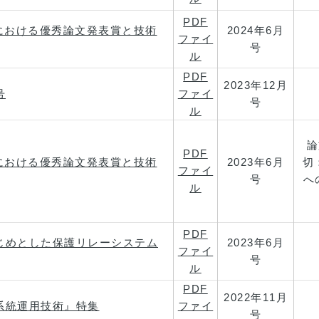
PDF
における優秀論文発表賞と技術
2024年6月
ファイ
号
ル
PDF
2023年12月
号
ファイ
号
ル
論
PDF
における優秀論文発表賞と技術
2023年6月
切
ファイ
号
へ
ル
PDF
じめとした保護リレーシステム
2023年6月
ファイ
号
ル
PDF
2022年11月
系統運用技術』特集
ファイ
号