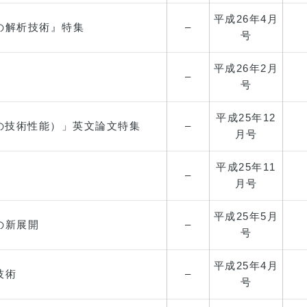
平成26年
4月
の解析技術』特集
–
号
平成26年
2月
–
号
平成25年
12
ce（系統の技術性能）」英文論文特集
–
月号
平成25年
11
–
月号
平成25年
5月
の新展開
–
号
平成25年
4月
技術
–
号