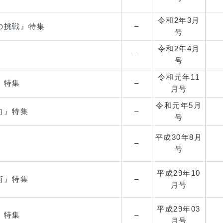
令和2年
3月
の挑戦』特集
–
号
令和2年
4月
–
号
令和元年
11
』特集
–
月号
令和元年
5月
向』特集
–
号
平成30年
8月
–
号
平成29年
10
術』特集
–
月号
平成29年
03
』特集
–
月号