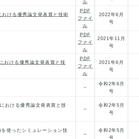
ル
PDF
における優秀論文発表賞と技術
2022年6月
ファイ
号
ル
PDF
2021年11月
ファイ
号
ル
PDF
会における優秀論文発表賞と技
2021年6月
ファイ
号
ル
令和2年
6月
–
号
会における優秀論文発表賞と技
令和2年
5月
–
号
30)を使ったシミュレーション技
令和2年
5月
–
号