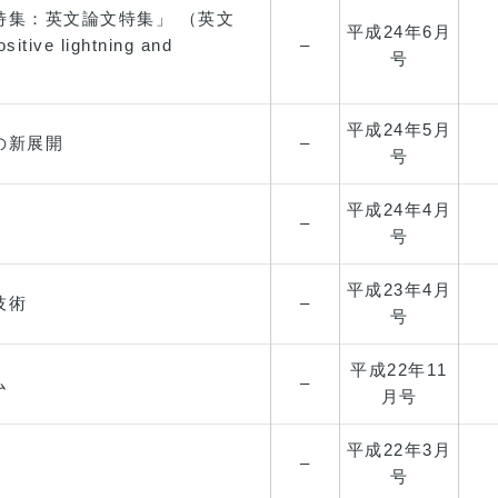
特集：英文論文特集」 （英文
平成24年
6月
sitive lightning and
–
号
平成24年
5月
の新展開
–
号
平成24年
4月
–
号
平成23年
4月
技術
–
号
平成22年
11
ム
–
月号
平成22年
3月
–
号