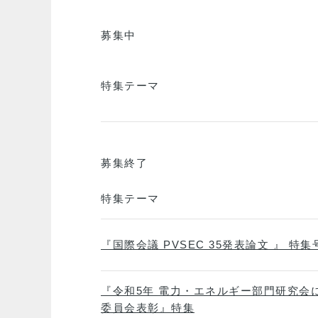
募集中
特集テーマ
募集終了
特集テーマ
『国際会議 PVSEC 35発表論文 』 特集
『令和5年 電力・エネルギー部門研究会
委員会表彰』特集