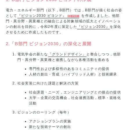
電力・エネルギー部門（以下，B部門）では，B部門が描く社会の姿
として
『ビジョン2030 ビヨンド』
を作成しました。他部
門・異分野・異業種との融合による対象領域の拡大とイノベーショ
ンの創出を目的に，令和2年度に策定した
『ビジョン2030』
を深化
させるために作成したものです。
2.「B部門 ビジョン2030」の深化と展開
電気学会の新たな
「グランドデザイン」
と整合しつつ，他部
門・異分野・異業種と連携しながら各種活動を進める
専門性および多様性のあるコミュニティの提供
人材の創出・育成（ハイブリッド人材）と技術継承
社会実装に向けた課題と解決の方策
社会課題・ニーズ，エンジニアリングとの接点の提供
大学－企業の交流機会，社会連携活動，標準・規格化
活動
ビジョンのローリング（毎年）
アクションプランの実施
新たな技術テーマの創出