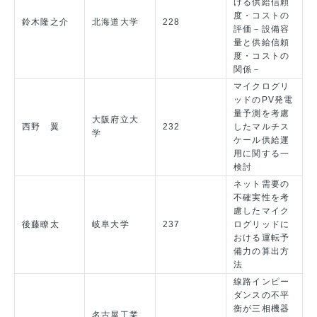
ける供給信頼
度・コストの
鈴木隆之介
北海道大学
228
評価－設備容
量と供給信頼
度・コストの
関係－
マイクログリ
ッドのPV発電
量予測を考慮
大阪府立大
西野 翼
232
したマルチス
学
ケール供給運
用に関する一
検討
ネット需要の
不確実性を考
慮したマイク
後藤瞭太
岐阜大学
237
ログリッドに
おける運転予
備力の算出方
法
線路インピー
ダンスの不平
衡が三相機器
名古屋工業