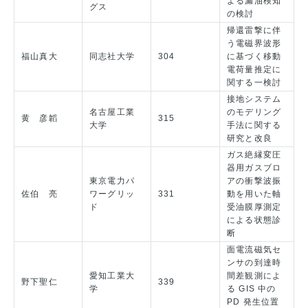
よる漏油検知
グス
の検討
帰還雷撃に伴
う電磁界波形
福山真大
同志社大学
304
に基づく移動
電荷量推定に
関する一検討
接地システム
名古屋工業
のモデリング
黄 彦韜
315
大学
手法に関する
研究と改良
ガス絶縁変圧
器用ガスブロ
東京電力パ
アの衝撃波振
佐伯 亮
ワーグリッ
331
動を用いた軸
ド
受油膜厚測定
による状態診
断
面電流磁気セ
ンサの到達時
愛知工業大
間差観測によ
野下聖仁
339
学
る GIS 中の
PD 発生位置