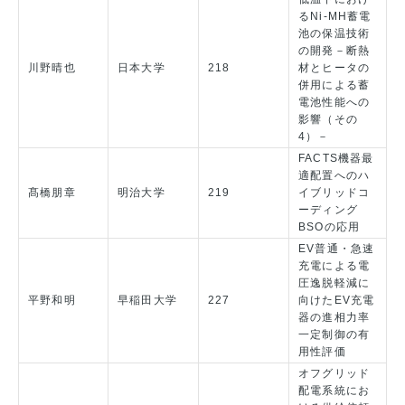
るNi-MH蓄電
池の保温技術
の開発－断熱
川野晴也
日本大学
218
材とヒータの
併用による蓄
電池性能への
影響（その
4）－
FACTS機器最
適配置へのハ
髙橋朋章
明治大学
219
イブリッドコ
ーディング
BSOの応用
EV普通・急速
充電による電
圧逸脱軽減に
平野和明
早稲田大学
227
向けたEV充電
器の進相力率
一定制御の有
用性評価
オフグリッド
配電系統にお