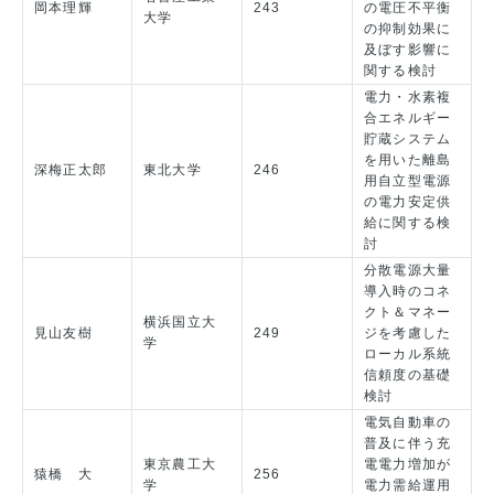
岡本理輝
243
の電圧不平衡
大学
の抑制効果に
及ぼす影響に
関する検討
電力・水素複
合エネルギー
貯蔵システム
を用いた離島
深梅正太郎
東北大学
246
用自立型電源
の電力安定供
給に関する検
討
分散電源大量
導入時のコネ
クト＆マネー
横浜国立大
見山友樹
249
ジを考慮した
学
ローカル系統
信頼度の基礎
検討
電気自動車の
普及に伴う充
東京農工大
電電力増加が
猿橋 大
256
学
電力需給運用