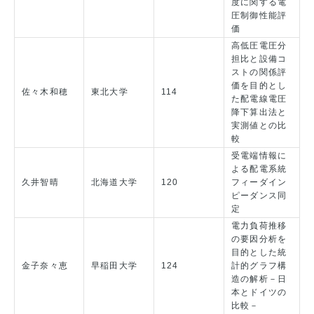
度に関する電
圧制御性能評
価
高低圧電圧分
担比と設備コ
ストの関係評
価を目的とし
佐々木和穂
東北大学
114
た配電線電圧
降下算出法と
実測値との比
較
受電端情報に
よる配電系統
久井智晴
北海道大学
120
フィーダイン
ピーダンス同
定
電力負荷推移
の要因分析を
目的とした統
金子奈々恵
早稲田大学
124
計的グラフ構
造の解析－日
本とドイツの
比較－