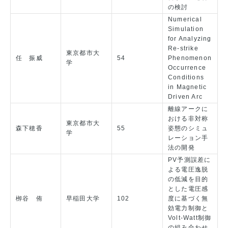
の検討
Numerical
Simulation
for Analyzing
Re-strike
東京都市大
任 振威
54
Phenomenon
学
Occurrence
Conditions
in Magnetic
Driven Arc
離線アークに
おける非対称
東京都市大
森下穂香
55
姿態のシミュ
学
レーション手
法の開発
PV予測誤差に
よる電圧逸脱
の低減を目的
とした電圧感
栁谷 侑
早稲田大学
102
度に基づく無
効電力制御と
Volt-Watt制御
の組み合わせ