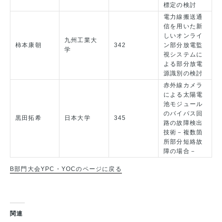
標定の検討
電力線搬送通
信を用いた新
しいオンライ
九州工業大
柿本康朝
342
ン部分放電監
学
視システムに
よる部分放電
源識別の検討
赤外線カメラ
による太陽電
池モジュール
のバイパス回
黒田拓希
日本大学
345
路の故障検出
技術－複数箇
所部分短絡故
障の場合－
B部門大会YPC・YOCのページに戻る
関連