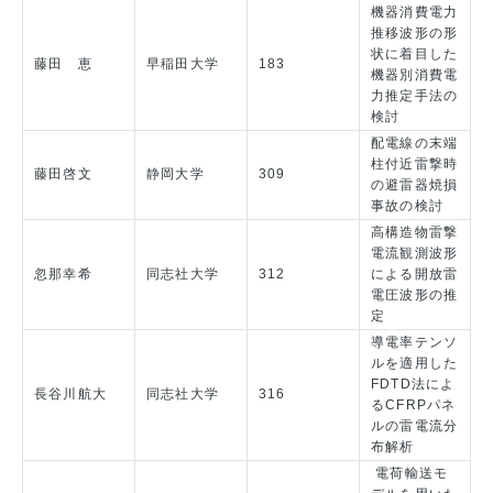
機器消費電力
推移波形の形
状に着目した
藤田 恵
早稲田大学
183
機器別消費電
力推定手法の
検討
配電線の末端
柱付近雷撃時
藤田啓文
静岡大学
309
の避雷器焼損
事故の検討
高構造物雷撃
電流観測波形
忽那幸希
同志社大学
312
による開放雷
電圧波形の推
定
導電率テンソ
ルを適用した
FDTD法によ
長谷川航大
同志社大学
316
るCFRPパネ
ルの雷電流分
布解析
電荷輸送モ