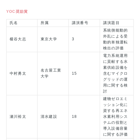
YOC奨励賞
氏名
所属
講演番号
講演題目
系統側能動的
外乱による受
榎谷大志
東京大学
3
動的単独運転
検出の評価
電力系統運用
に貢献する水
素供給設備を
名古屋工業
中村勇太
15
含むマイクロ
大学
グリッドの運
用に関する検
討
建物ゼロエミ
ッション化に
資する再エネ
瀬川裕太
清水建設
18
水素利用シス
テムの役割と
導入設備容量
に関する評価