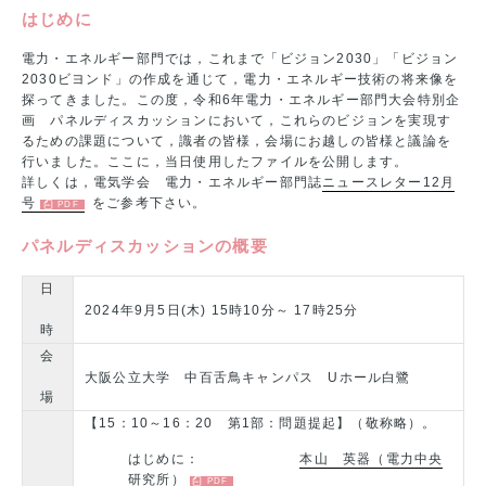
はじめに
電力・エネルギー部門では，これまで「ビジョン2030」「ビジョン
2030ビヨンド」の作成を通じて，電力・エネルギー技術の将来像を
探ってきました。この度，令和6年電力・エネルギー部門大会特別企
画 パネルディスカッションにおいて，これらのビジョンを実現す
るための課題について，識者の皆様，会場にお越しの皆様と議論を
行いました。ここに，当日使用したファイルを公開します。
詳しくは，電気学会 電力・エネルギー部門誌
ニュースレター12月
号
をご参考下さい。
パネルディスカッションの概要
日
2024年9月5日(木) 15時10分～ 17時25分
時
会
大阪公立大学 中百舌鳥キャンパス Uホール白鷺
場
【15：10～16：20 第1部：問題提起】（敬称略）。
はじめに：
本山 英器（電力中央
研究所）