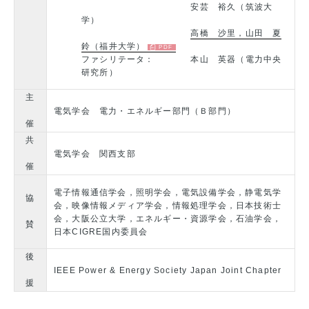
安芸 裕久（筑波大
学）
高橋 沙里，山田 夏
鈴（福井大学）
ファシリテータ： 本山 英器（電力中央
研究所）
主
電気学会 電力・エネルギー部門（Ｂ部門）
催
共
電気学会 関西支部
催
電子情報通信学会，照明学会，電気設備学会，静電気学
協
会，映像情報メディア学会，情報処理学会，日本技術士
会，大阪公立大学，エネルギー・資源学会，石油学会，
賛
日本CIGRE国内委員会
後
IEEE Power & Energy Society Japan Joint Chapter
援