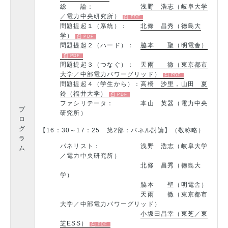
総 論：
浅野 浩志（岐阜大学
／電力中央研究所）
問題提起１（系統）：
北條 昌秀（徳島大
学）
問題提起２（ハード）：
脇本 聖（明電舎）
問題提起３（つなぐ）：
天雨 徹（東京都市
大学／中部電力パワーグリッド）
問題提起４（学生から）：
高橋 沙里，山田 夏
鈴（福井大学）
ファシリテータ： 本山 英器（電力中央
プ
研究所）
ロ
グ
【16：30～17：25 第2部：パネル討論】（敬称略）
ラ
パネリスト： 浅野 浩志（岐阜大学
ム
／電力中央研究所）
北條 昌秀（徳島大
学）
脇本 聖（明電舎）
天雨 徹（東京都市
大学／中部電力パワーグリッド）
小坂田昌幸（東芝／東
芝ESS）