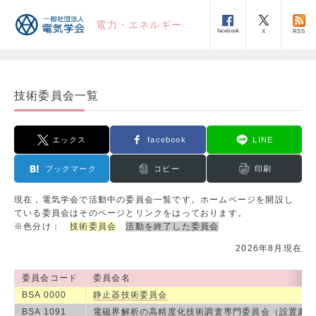
電力・エネルギー
facebook
RSS
X
技術委員会一覧
エックス
facebook
LINE
ブックマーク
コピー
印刷
現在，電気学会で活動中の委員会一覧です。ホームページを開設し
ている委員会はそのページとリンクをはっております。
※色分け：
技術委員会
活動を終了した委員会
2026年8月現在
委員会コード
委員会名
BSA 0000
静止器技術委員会
BSA 1091
電磁界解析の高精度化技術調査専門委員会（
設置趣