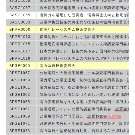
BASC1065
超電導関連技術の医療応用調査専門委員会（
設置趣
BASC1067
希土類系高温超電導コイルの劣化対策調査専門委員
BASC1069
磁気力を活用した脱炭素・環境再生技術と超電導応
BASC8003
超電導機器技術の将来的な技術動向協同研究委員会
BPPR0000
保護リレーシステム技術委員会
BPPR1013
保護制御システムにおける計器用変成器と関連技術
BPPR1015
配電用変電所保護リレーシステム技術調査専門委員
BPPR1017
日本の保護リレー技術のあゆみと国内外の技術動向
BPPR1019
統保護リレーシステムの信頼度の現状と今後の方向
BPSE0000
電力系統技術委員会
BPSE1057
分散電源の大量連系解析モデル調査専門委員会（
設
BPSE1059
電力系統の電圧運用・制御技術調査専門委員会（
設
BPSE1061
電力系統における給電指令と系統操作調査専門委員
BPSE1063
気象情報の利活用に基づく新しい電力系統運用調査
BPSE1065
電力安定供給を支える電力流通設備計画・運用技術
BPSE1067
給電運用システムの機能調査専門委員会（
設置趣意
BPSE1069
給電用語調査専門委員会（
設置趣意書
）
BPSE1071
系統運用者教育・訓練体系調査専門委員会（
設置趣
BPSE1073
電力系統の監視制御自動化に貢献するAI技術動向調