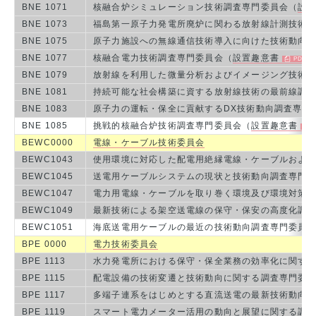
BNE 1071
核融合炉シミュレーション技術調査専門委員会（
設
BNE 1073
福島第一原子力発電所廃炉に関わる放射線計測技術
BNE 1075
原子力施設への無線通信技術導入に向けた技術動向
BNE 1077
核融合電力技術調査専門委員会（
設置趣意書
BNE 1079
放射線を利用した微量分析およびイメージング技術
BNE 1081
持続可能な社会構築に資する放射線技術の最前線調
BNE 1083
原子力の運転・保全に貢献するDX技術動向調査専門
BNE 1085
挑戦的核融合炉技術調査専門委員会（
設置趣意書
BEWC0000
電線・ケーブル技術委員会
BEWC1043
使用環境に対応した配電用絶縁電線・ケーブルおよ
BEWC1045
送電用ケーブルシステムの現状と技術動向調査専門
BEWC1047
電力用電線・ケーブルを取り巻く環境及び環境対策
BEWC1049
最新技術による架空送電線の保守・保安の高度化調
BEWC1051
海底送電用ケーブルの最近の技術動向調査専門委員
BPE 0000
電力技術委員会
BPE 1113
水力発電所における保守・保全業務の効率化に関す
BPE 1115
配電設備の技術変遷と技術動向に関する調査専門委
BPE 1117
多端子連系をはじめとする直流送電の最新技術動向
BPE 1119
スマート電力メーター活用の動向と展望に関する調