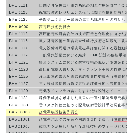
BPE 1121
自励交直変換器と電力系統の相互作用調査専門委員
BPE 1123
配電設備のレジリエンス強化に関する技術動向と課
BPE 1125
分散型エネルギー資源の電力系統運用への有効活用
BHV 0000
高電圧技術委員会
BHV 1113
高圧配電線耐雷設計の技術変遷と合理化に向けた課
BHV 1115
風力発電設備の耐雷健全性維持技術と法規制・規格
BHV 1117
電力設備等周辺の環境電磁界評価に関する最新動向
BHV 1119
一般電気設備における絶縁・EMC設計の解析手法高
BHV 1121
鉄道システムにおける耐雷技術の現状と課題調査専
BHV 1123
高圧配電線の雷リスクマネジメント手法の構築に向
BHV 1125
洋上風車の雷害対策課題調査専門委員会（
設置趣意
BHV 1127
電力設備等周辺の環境電磁界評価技術の高度化と最
BHV 1129
電気系インフラの雷に対する絶縁設計とイミュニテ
BHV 1131
稼働率維持を考慮した風車の雷害対策調査専門委員
BHV 1133
雷リスク評価に基づく配電線耐雷設計手法調査専門
BASC0000
超電導機器技術委員会
BASC1061
超電導バルクの産業応用調査専門委員会（
設置趣意
BASC1063
磁気力を活用した新たな環境技術のフィージビリテ