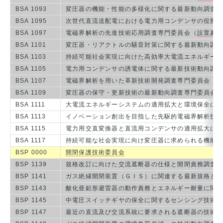
BSA 1093
変圧器の機能・性能の多様化に関する最新動向調査
BSA 1095
次世代直流送配電における電力用コンデンサの役割
BSA 1097
電磁界解析の先進技術応用調査専門委員会（
設置趣
BSA 1101
変圧器・リアクトルの騒音対策に関する最新動向調
BSA 1103
持続可能社会実現に向けた高効率大電流エネルギー
BSA 1105
電力用コンデンサの誘電体に関する最新技術動向調
BSA 1107
電磁界解析を用いた革新技術開発調査専門委員会（
BSA 1109
変圧器の保守・更新技術の最新動向調査専門委員会
BSA 1111
大電流エネルギーシステムの適用拡大と環境保全に
BSA 1113
イノベーション創出を目指した先駆的電磁界解析技
BSA 1115
電力用交直変換器と直流用コンデンサの適用拡大に
BSA 1117
持続可能な社会実現に向け変圧器に求められる機能
BSP 0000
開閉保護技術委員会
BSP 1139
規格改訂に向けた交流遮断器の仕様と開閉責務調査
BSP 1141
ガス絶縁開閉装置（ＧＩＳ）に関連する最新規格と
BSP 1143
酸化亜鉛形避雷器の動作責務とエネルギー耐量に関
BSP 1145
中電圧スイッチギヤの保全に関するセンシング技術
BSP 1147
最近の直流及び交流系統に要求される遮断器の技術