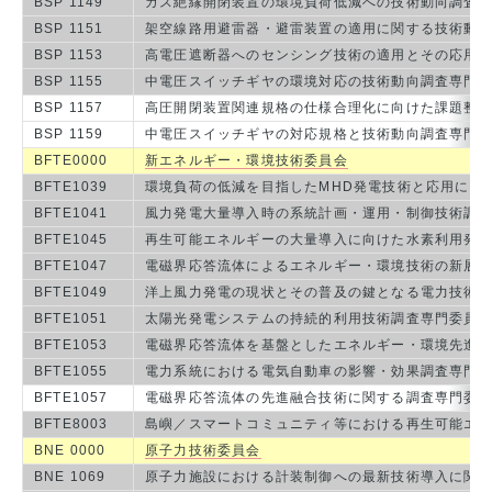
BSP 1149
ガス絶縁開閉装置の環境負荷低減への技術動向調査
BSP 1151
架空線路用避雷器・避雷装置の適用に関する技術動
BSP 1153
高電圧遮断器へのセンシング技術の適用とその応用
BSP 1155
中電圧スイッチギヤの環境対応の技術動向調査専門
BSP 1157
高圧開閉装置関連規格の仕様合理化に向けた課題整
BSP 1159
中電圧スイッチギヤの対応規格と技術動向調査専門
BFTE0000
新エネルギー・環境技術委員会
BFTE1039
環境負荷の低減を目指したMHD発電技術と応用に関
BFTE1041
風力発電大量導入時の系統計画・運用・制御技術調
BFTE1045
再生可能エネルギーの大量導入に向けた水素利用発
BFTE1047
電磁界応答流体によるエネルギー・環境技術の新展
BFTE1049
洋上風力発電の現状とその普及の鍵となる電力技術
BFTE1051
太陽光発電システムの持続的利用技術調査専門委員
BFTE1053
電磁界応答流体を基盤としたエネルギー・環境先進
BFTE1055
電力系統における電気自動車の影響・効果調査専門
BFTE1057
電磁界応答流体の先進融合技術に関する調査専門委
BFTE8003
島嶼／スマートコミュニティ等における再生可能エ
BNE 0000
原子力技術委員会
BNE 1069
原子力施設における計装制御への最新技術導入に関