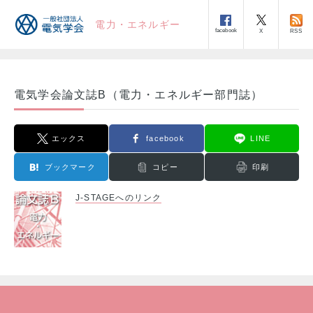
電力・エネルギー
facebook
RSS
X
電気学会論文誌B（電力・エネルギー部門誌）
エックス
facebook
LINE
ブックマーク
コピー
印刷
J-STAGEへのリンク