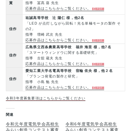
賞
指導 冨髙 葵 先生
応募作品はこちらからご覧ください。
祐誠高等学校 辻 陽仁 様，他2名
「LED が点灯しながら回転！光る単極モータの製作 そ
佳作
の2」
指導 増崎 武次 先生
応募作品はこちらからご覧ください。
広島県立西条農業高等学校 福井 海里 様，他7名
「スマートウィンドウに関する基礎研究」
佳作
指導 古舘 蔵夫 先生
応募作品はこちらからご覧ください。
愛知工業大学名電高等学校 宿輪 依央 様，他２名
「ブランコ発電の製作と研究」
佳作
指導 小島 勉 先生
応募作品はこちらからご覧ください。
令和3年度募集要項はこちらからご覧ください
関連
令和元年度電気学会高校生
令和6年度電気学会高校生
みらい創造コンテスト審査
みらい創造コンテスト審査