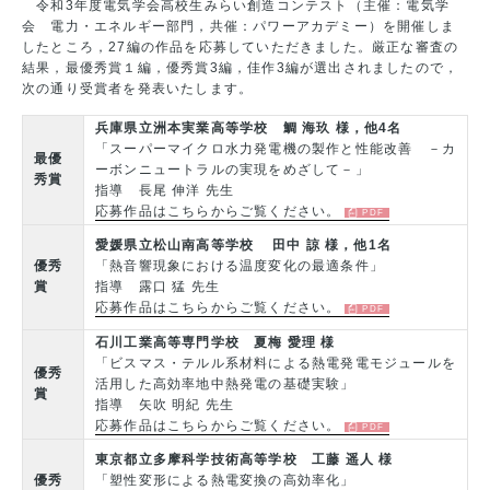
令和3年度電気学会高校生みらい創造コンテスト（主催：電気学
会 電力・エネルギー部門，共催：パワーアカデミー）を開催しま
したところ，27編の作品を応募していただきました。厳正な審査の
結果，最優秀賞１編，優秀賞3編，佳作3編が選出されましたので，
次の通り受賞者を発表いたします。
兵庫県立洲本実業高等学校 鯛 海玖 様，他4名
「スーパーマイクロ水力発電機の製作と性能改善 －カ
最優
ーボンニュートラルの実現をめざして－」
秀賞
指導 長尾 伸洋 先生
応募作品はこちらからご覧ください。
愛媛県立松山南高等学校 田中 諒 様，他1名
優秀
「熱音響現象における温度変化の最適条件」
賞
指導 露口 猛 先生
応募作品はこちらからご覧ください。
石川工業高等専門学校 夏梅 愛理 様
「ビスマス・テルル系材料による熱電発電モジュールを
優秀
活用した高効率地中熱発電の基礎実験」
賞
指導 矢吹 明紀 先生
応募作品はこちらからご覧ください。
東京都立多摩科学技術高等学校 工藤 遥人 様
優秀
「塑性変形による熱電変換の高効率化」