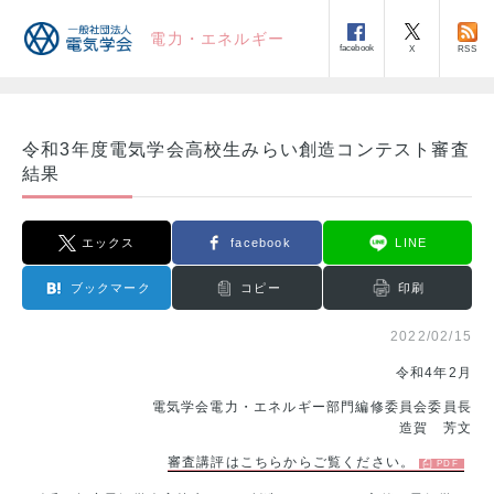
電力・エネルギー
facebook
RSS
X
令和3年度電気学会高校生みらい創造コンテスト審査
結果
エックス
facebook
LINE
ブックマーク
コピー
印刷
2022/02/15
令和4年2月
電気学会電力・エネルギー部門編修委員会委員長
造賀 芳文
審査講評はこちらからご覧ください。