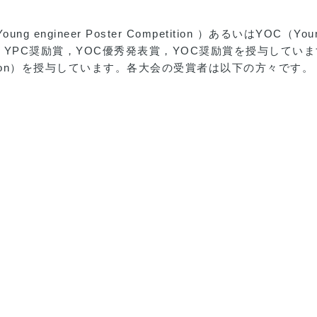
neer Poster Competition ）あるいはYOC（Young eng
発表賞，YPC奨励賞，YOC優秀発表賞，YOC奨励賞を授与してい
resentation）を授与しています。各大会の受賞者は以下の方々です。