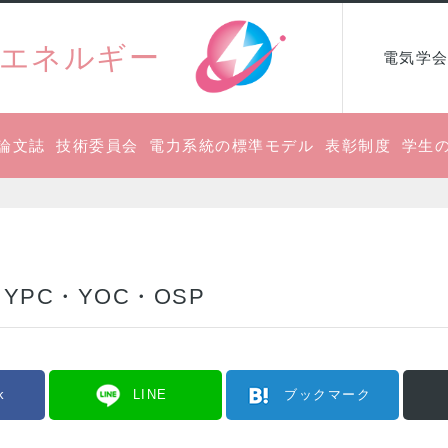
エネルギー
電気学会
論文誌
技術委員会
電力系統の標準モデル
表彰制度
学生
PC・YOC・OSP
k
LINE
ブックマーク