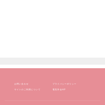
用語解説Webセミナー 第28回
20
LCOE(均等化発電原価)
2026/07/11
用語解説 第184回テーマ：N-1基準
20
2026/07/01
お問い合わせ
プライバシーポリシー
サイトのご利用について
電気学会HP