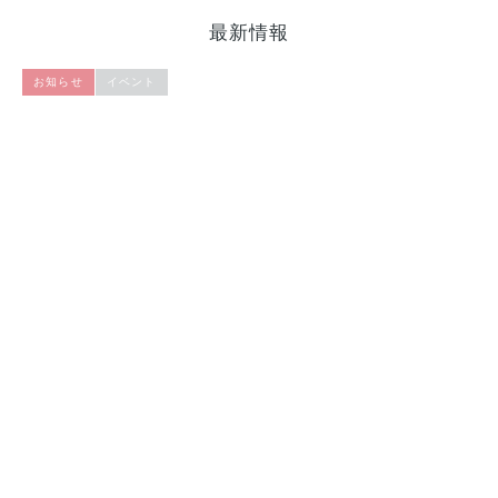
最新情報
お知らせ
イベント
用語解説 第185回テーマ：
20
SIS（Solid-insulated Switchgear,
固体絶縁開閉装置）
2026/08/01
電力・エネルギー部門 ニュースレタ
20
ー 8月号
2026/08/01
令和8年度 電気学会高校生みらい創造
20
コンテスト募集要項
2026/07/14