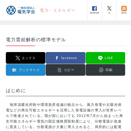
電力・エネルギー
facebook
RSS
X
電力需給解析の標準モデル
エックス
facebook
LINE
ブックマーク
コピー
印刷
はじめに
地球温暖化抑制や環境負荷低減の観点から、風力発電や太陽光発
電などの再生可能エネルギーを活用した発電設備の導入が世界レベ
ルで推進されている。我が国においても 2012年7月から始まった再
生可能エネルギー電気の固定価格買取制度により、分散電源が急速
に普及している。分散電源が大量に導入されると、局所的には配電