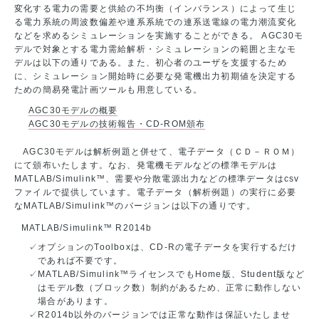
変化する電力の需要と供給の不均衡（インバランス）によって生じ
る電力系統の周波数偏差や連系系統での連系送電線の電力潮流変化
などを求めるシミュレーションを実施することができる。 AGC30モ
デルで対象とする電力需給解析・シミュレーションの範囲と主なモ
デルは以下の通りである。また、初心者のユーザを支援するため
に、シミュレーション開始時に必要な発電機出力初期値を決定する
ための簡易発電計画ツールも用意している。
AGC30モデルの概要
AGC30モデルの技術報告・CD-ROM頒布
AGC30モデルは解析例題と併せて、電子データ（ＣＤ－ＲＯＭ）
にて頒布いたします。なお、発電機モデルなどの標準モデルは
MATLAB/Simulink™、需要や分散電源出力などの標準データはcsv
ファイルで提供しています。電子データ（解析例題）の実行に必要
なMATLAB/Simulink™のバージョンは以下の通りです。
MATLAB/Simulink™ R2014b
✓
オプションのToolboxは、CD-Rの電子データを実行するだけ
であれば不要です。
✓
MATLAB/Simulink™ライセンスでもHome版、Student版など
はモデル数（ブロック数）制約があるため、正常に動作しない
場合があります。
✓
R2014b以外のバージョンでは正常な動作は保証いたしませ