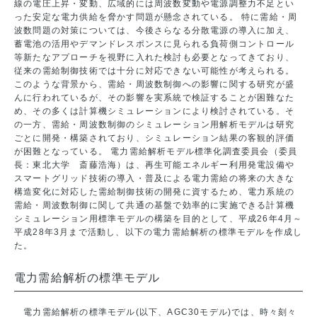
線の電圧上昇・変動、広域的には周波数変動や電源調整力不足とい
った安定な電力供給を脅かす問題が懸念されている。 特に需給・周
波数問題の対策については、今後さらなる分散電源の導入に加え、
蓄電池の活用やデマンドレスポンスに見られる負荷側コントロール
等新たなアプローチを視野に入れた検討も必要となってきており、
従来の需給制御技術では十分に対応できない可能性が考えられる。
このような背景から、需給・周波数制御への影響に関する研究が盛
んに行われているが、その影響を実系統で検証することが困難なた
め、その多くは計算機シミュレーションにより検討されている。そ
の一方、需給・周波数制御のシミュレーション用解析モデルは研究
ごとに開発・構築されており、シミュレーション結果の客観的評価
が困難となっている。 電力需給解析モデル標準化調査委員会（委員
長：東北大学 斎藤浩海）は、再生可能エネルギー利用発電設備や
スマートグリッド技術の導入・普及による電力需給の将来の大きな
構造変化に対応した需給制御技術の開発に資するため、電力系統の
需給・周波数制御に関して共通の基盤で効率的に実施できる計算機
シミュレーション用標準モデルの構築を目的として、平成26年4月～
平成28年3月まで活動し、以下の電力需給解析の標準モデルを作成し
た。
電力需給解析の標準モデル
電力需給解析の標準モデル(以下、AGC30モデル)では、時々刻々