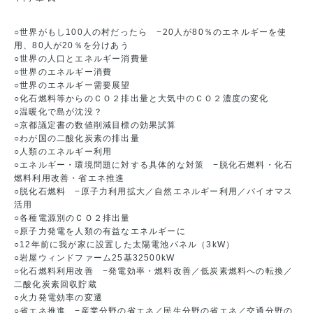
○世界がもし100人の村だったら −20人が80％のエネルギーを使
用、80人が20％を分けあう
○世界の人口とエネルギー消費量
○世界のエネルギー消費
○世界のエネルギー需要展望
○化石燃料等からのＣＯ２排出量と大気中のＣＯ２濃度の変化
○温暖化で島が沈没？
○京都議定書の数値削減目標の効果試算
○わが国の二酸化炭素の排出量
○人類のエネルギー利用
○エネルギー・環境問題に対する具体的な対策 −脱化石燃料・化石
燃料利用改善・省エネ推進
○脱化石燃料 −原子力利用拡大／自然エネルギー利用／バイオマス
活用
○各種電源別のＣＯ２排出量
○原子力発電を人類の有益なエネルギーに
○12年前に我が家に設置した太陽電池パネル（3kW）
○岩屋ウィンドファーム25基32500kW
○化石燃料利用改善 −発電効率・燃料改善／低炭素燃料への転換／
二酸化炭素回収貯蔵
○火力発電効率の変遷
○省エネ推進 −産業分野の省エネ／民生分野の省エネ／交通分野の