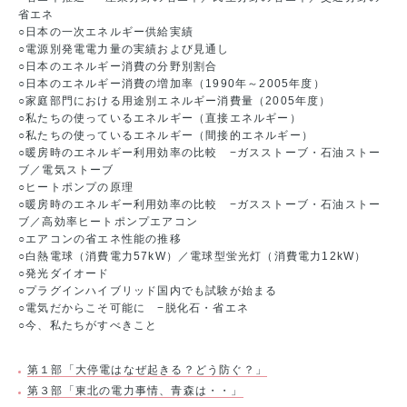
省エネ
○日本の一次エネルギー供給実績
○電源別発電電力量の実績および見通し
○日本のエネルギー消費の分野別割合
○日本のエネルギー消費の増加率（1990年～2005年度）
○家庭部門における用途別エネルギー消費量（2005年度）
○私たちの使っているエネルギー（直接エネルギー）
○私たちの使っているエネルギー（間接的エネルギー）
○暖房時のエネルギー利用効率の比較 −ガスストーブ・石油ストー
ブ／電気ストーブ
○ヒートポンプの原理
○暖房時のエネルギー利用効率の比較 −ガスストーブ・石油ストー
ブ／高効率ヒートポンプエアコン
○エアコンの省エネ性能の推移
○白熱電球（消費電力57kW）／電球型蛍光灯（消費電力12kW）
○発光ダイオード
○プラグインハイブリッド国内でも試験が始まる
○電気だからこそ可能に −脱化石・省エネ
○今、私たちがすべきこと
第１部「大停電はなぜ起きる？どう防ぐ？」
第３部「東北の電力事情、青森は・・」