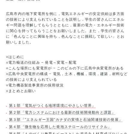
広島市内の地下変電所を例に，電気エネルギーの安定供給は多方面
の技術により支えられていることを説明し，学生の皆さんにエネル
ギー問題を理解してもらうとともに，最新の電力・エネルギー技術
に関心を持ってもらうことをお願いしました。また，学生の皆さん
に「色んなことに興味を持ち，色んなことに挑戦して欲しい」とお
願いしました。
○はじめに
○電力輸送の仕組み − 発電～変電～配電
○こんな場所にも変電所が − このビルの下に広島中央変電所がある
○広島中央変電所の構成 − 電気，土木，機械，環境，建築，材料など
の技術により支えられている
○電力機器製造事業所の採用状況
○まとめとお願い
第１部「電気がつくる地球環境にやさしい世界」
第２部「電力システムにおける最新の技術開発動向と課題」
第３部「”エネルギー王国”カナダの実情と石油関連技術の発展」
第４部「微生物を応用した発泡スチロールのリサイクル」
第５部「ものづくり教育をベースとした原子力人材育成プロジェク