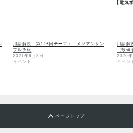
【電気学
ル
用語解説 第126回テーマ： メソアンサン
用語解
ブル予報
（数値
2021年9月3日
2020
イベント
イベン
ページトップ