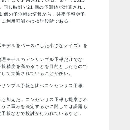
め，よく利用されている。また，2019
，同じ時刻で21 個の予測値が計算され，
1 個の予測幅の情報から，確率予報や予
うに利用可能かは検討段階である。
形モデルをベースにした小さなノイズ）を
物理モデルのアンサンブル予報だけでな
予報精度を高めることを目的としたもので
対して実施されていることが多い。
ンサンブル予報と比べコンセンサス予報
ルも加えた，コンセンサス予報も提案され
ように重みを決定するかに関しては課題も
度予報などで検討が行われているなど，