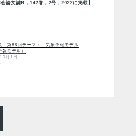
会論文誌B，142巻，2号，2022に掲載】
説 第86回テーマ： 気象予報モデル
予報モデル）
年10月1日
ト