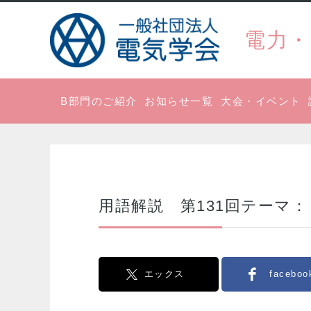
電力・
B部門のご紹介
お知らせ一覧
大会・イベント
用語解説 第131回テーマ：
エックス
faceboo