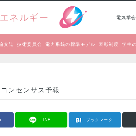
エネルギー
電気学会
論文誌
技術委員会
電力系統の標準モデル
表彰制度
学生
 コンセンサス予報
k
LINE
ブックマーク