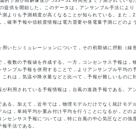
論的予測が高解像度かつ39～51 時間先まで予測されているた
予報の提供を開始した。このデータは，アンサンブル手法により
予測よりも予測精度が高くなることが知られている。また，2
し，確率予報や信頼度情報は電力需要や発電量予測にどのよ
を用いたシミュレーションについて，その初期値に摂動（線
で，複数の予報値を作成する。一方，コンセンサス予報は，
ンサンブル予報を併用することで，よりアンサンブル平均の
。これは，気温や降水量などと比べて，予報が難しいものに
報が利用されている予報情報は，台風の進路予報である。ア
である。加えて，近年では，物理モデルだけでなく統計モデ
デルは，単純平均か重み付け平均を行うことになるが，どの
コンセンサス予報については，特に台風の中心気圧などの強
予報手法である。