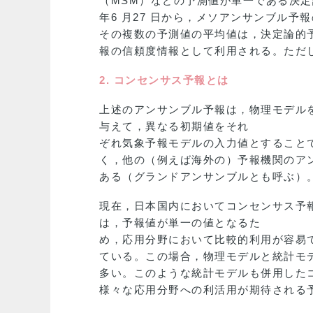
（MSM）などの予測値が単一である決定
年6 月27 日から，メソアンサンブル
その複数の予測値の平均値は，決定論的
報の信頼度情報として利用される。ただ
2. コンセンサス予報とは
上述のアンサンブル予報は，物理モデル
与えて，異なる初期値をそれ
ぞれ気象予報モデルの入力値とすること
く，他の（例えば海外の）予報機関のア
ある（グランドアンサンブルとも呼ぶ）
現在，日本国内においてコンセンサス予
は，予報値が単一の値となるた
め，応用分野において比較的利用が容易
ている。この場合，物理モデルと統計モ
多い。このような統計モデルも併用した
様々な応用分野への利活用が期待される