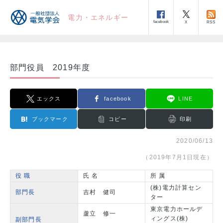
電力・エネルギー
facebook
RSS
X
部門役員 2019年度
エックス
facebook
LINE
ブックマーク
コピー
印刷
2020/06/13
（2019年7月1日現在）
役 職
氏 名
所 属
(株)電力計算セン
部門長
吉村 健司
ター
東京電力ホールデ
蘆立 修一
ィングス(株)
副部門長