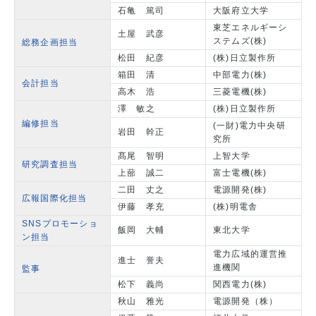
石亀 篤司
大阪府立大学
東芝エネルギーシ
土屋 武彦
ステムズ(株)
総務企画担当
松田 紀彦
(株)日立製作所
箱田 清
中部電力(株)
会計担当
高木 浩
三菱電機(株)
澤 敏之
(株)日立製作所
編修担当
(一財)電力中央研
岩田 幹正
究所
髙尾 智明
上智大学
研究調査担当
上蔀 誠二
富士電機(株)
二田 丈之
電源開発(株)
広報国際化担当
伊藤 孝充
(株)明電舎
SNSプロモーショ
飯岡 大輔
東北大学
ン担当
電力広域的運営推
進士 誉夫
進機関
監事
松下 義尚
関西電力(株)
秋山 雅光
電源開発（株）