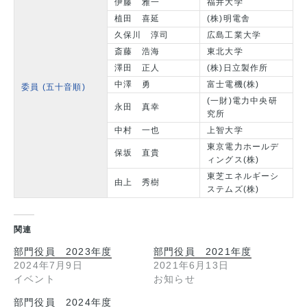
伊藤 雅一
福井大学
植田 喜延
(株)明電舎
久保川 淳司
広島工業大学
斎藤 浩海
東北大学
澤田 正人
(株)日立製作所
中澤 勇
富士電機(株)
委員 (五十音順)
(一財)電力中央研
永田 真幸
究所
中村 一也
上智大学
東京電力ホールデ
保坂 直貴
ィングス(株)
東芝エネルギーシ
由上 秀樹
ステムズ(株)
関連
部門役員 2023年度
部門役員 2021年度
2024年7月9日
2021年6月13日
イベント
お知らせ
部門役員 2024年度