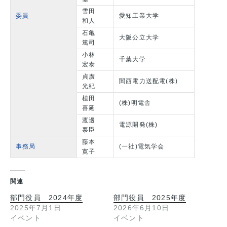
雪田
委員
愛知工業大学
和人
石亀
大阪公立大学
篤司
小林
千葉大学
宏泰
貞廣
関西電力送配電(株)
光紀
植田
(株)明電舎
喜延
渡邊
電源開発(株)
泰臣
藤本
事務局
(一社)電気学会
寛子
関連
部門役員 2024年度
部門役員 2025年度
2025年7月1日
2026年6月10日
イベント
イベント