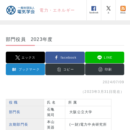
電力・エネルギー
facebook
RSS
X
部門役員 2023年度
エックス
facebook
LINE
ブックマーク
コピー
印刷
2024/07/09
（2023年3月31日現在）
役 職
氏 名
所 属
石亀
部門長
大阪公立大学
篤司
本山
次期部門長
(一財)電力中央研究所
英器