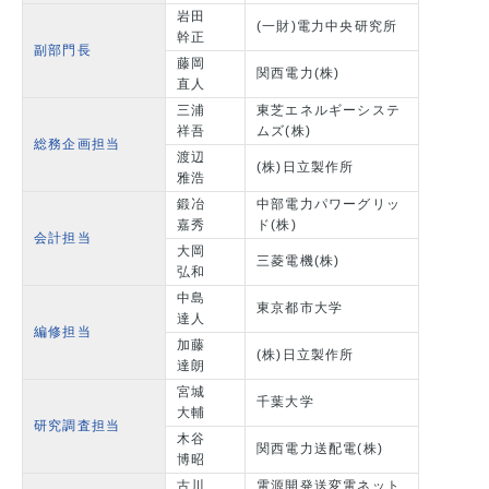
岩田
(一財)電力中央研究所
幹正
副部門長
藤岡
関西電力(株)
直人
三浦
東芝エネルギーシステ
祥吾
ムズ(株)
総務企画担当
渡辺
(株)日立製作所
雅浩
鍛冶
中部電力パワーグリッ
嘉秀
ド(株)
会計担当
大岡
三菱電機(株)
弘和
中島
東京都市大学
達人
編修担当
加藤
(株)日立製作所
達朗
宮城
千葉大学
大輔
研究調査担当
木谷
関西電力送配電(株)
博昭
古川
電源開発送変電ネット