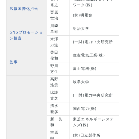
裕之
ワーク(株)
広報国際化担当
栗原
(株)明電舎
世治
川﨑
明治大学
章司
SNSプロモーショ
ン担当
米澤
(一財)電力中央研究所
力道
柴田
住友電気工業(株)
俊和
監事
野川
富士電機(株)
方生
高野
岐阜大学
浩貴
比護
(一財)電力中央研究所
貴之
清水
関西電力(株)
範彦
新 良
東芝エネルギーシステ
和
ムズ(株)
吉原
(株)日立製作所
徹