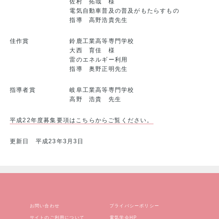
佐村 拓哉 様
電気自動車普及の普及がもたらすもの
指導 高野浩貴先生
佳作賞
鈴鹿工業高等専門学校
大西 育佳 様
雷のエネルギー利用
指導 奥野正明先生
指導者賞
岐阜工業高等専門学校
高野 浩貴 先生
平成22年度募集要項はこちらからご覧ください。
更新日 平成23年3月3日
お問い合わせ
プライバシーポリシー
サイトのご利用について
電気学会HP