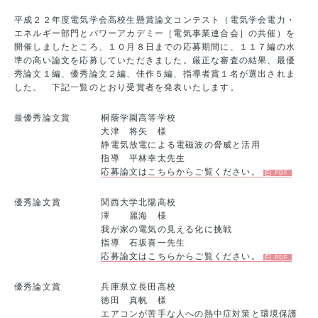
平成２２年度電気学会高校生懸賞論文コンテスト（電気学会電力・
エネルギー部門とパワーアカデミー［電気事業連合会］の共催）を
開催しましたところ、１０月８日までの応募期間に、１１７編の水
準の高い論文を応募していただきました。厳正な審査の結果、最優
秀論文１編、優秀論文２編、佳作５編、指導者賞１名が選出されま
した。 下記一覧のとおり受賞者を発表いたします。
最優秀論文賞
桐蔭学園高等学校
大津 将矢 様
静電気放電による電磁波の脅威と活用
指導 平林幸太先生
応募論文はこちらからご覧ください。
優秀論文賞
関西大学北陽高校
澤 麗海 様
我が家の電気の見える化に挑戦
指導 石坂喜一先生
応募論文はこちらからご覧ください。
優秀論文賞
兵庫県立長田高校
徳田 真帆 様
エアコンが苦手な人への熱中症対策と環境保護