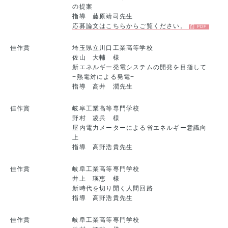
の提案
指導 藤原靖司先生
応募論文はこちらからご覧ください。
佳作賞
埼玉県立川口工業高等学校
佐山 大輔 様
新エネルギー発電システムの開発を目指して
−熱電対による発電−
指導 高井 潤先生
佳作賞
岐阜工業高等専門学校
野村 凌兵 様
屋内電力メーターによる省エネルギー意識向
上
指導 高野浩貴先生
佳作賞
岐阜工業高等専門学校
井上 瑛恵 様
新時代を切り開く人間回路
指導 高野浩貴先生
佳作賞
岐阜工業高等専門学校