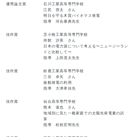
優秀論文賞
石川工業高等専門学校
江尻 啓太 さん
明日を守る木質バイオマス発電
指導 河合康典先生
佳作賞
苫小牧工業高等専門学校
持館 沙英 さん
日本の電力源について考える〜ニュージーラン
ドと比較して〜
指導 上田茂太先生
佳作賞
鈴鹿工業高等専門学校
三谷 卓矢 さん
振動発電の利用
指導 大津孝佳先
佳作賞
仙台高等専門学校
熊本 達也 さん
地域別に見た一般家庭での太陽光発電量の試
算
指導 松枝宏明先生