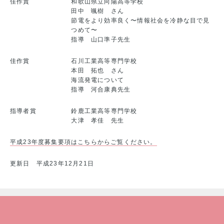
佳作賞
和歌山県立向陽高等学校
田中 颯樹 さん
節電をより効率良く〜情報社会を冷静な目で見
つめて〜
指導 山口準子先生
佳作賞
石川工業高等専門学校
本田 拓也 さん
海流発電について
指導 河合康典先生
指導者賞
鈴鹿工業高等専門学校
大津 孝佳 先生
平成23年度募集要項はこちらからご覧ください。
更新日 平成23年12月21日