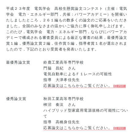
平成２３年度 電気学会 高校生懸賞論文コンテスト（主催：電気
学会 電力・エネルギー部門，共催：パワーアカデミー）を開催い
たしましたところ，２６１編もの数多くの論文のご応募をいただき
ました。全国のみなさまの温かいご協力に厚く御礼申し上げます。
このたび，電気学会 電力・エネルギー部門，ならびにパワーアカ
デミーで構成される審査委員による厳正な審査の結果，最優秀論文
賞１編，優秀論文賞２編，佳作賞５編，指導者賞１名が選出されま
したので，下記のとおり受賞者を発表いたします。
最優秀論文賞
鈴鹿工業高等専門学校
門脇 昌紀 さん
電気自動車によるＦ１レースの可能性
指導 大津孝佳先生
応募論文はこちらからご覧ください。
優秀論文賞
秋田工業高等専門学校
栁沼 奏汰 さん
ハイブリッド型家庭用電源規格の可能性につい
て
指導 高橋身佳先生
応募論文はこちらからご覧ください。