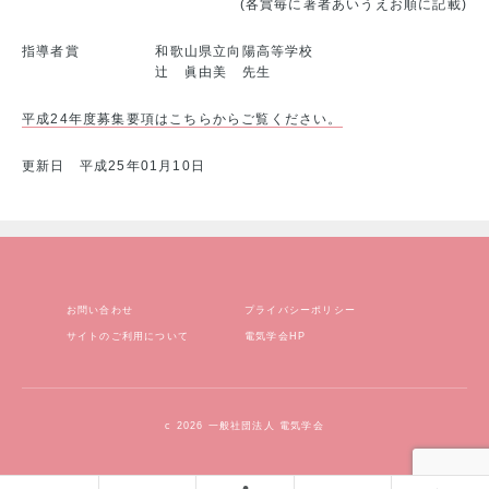
(各賞毎に著者あいうえお順に記載)
指導者賞
和歌山県立向陽高等学校
辻 眞由美 先生
平成24年度募集要項はこちらからご覧ください。
更新日 平成25年01月10日
お問い合わせ
プライバシーポリシー
サイトのご利用について
電気学会HP
c 2026 一般社団法人 電気学会