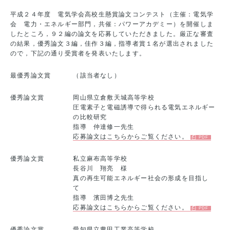
平成２４年度 電気学会高校生懸賞論文コンテスト（主催：電気学
会 電力・エネルギー部門，共催：パワーアカデミー）を開催しま
したところ，９２編の論文を応募していただきました。厳正な審査
の結果，優秀論文３編，佳作３編，指導者賞１名が選出されました
ので，下記の通り受賞者を発表いたします。
最優秀論文賞
（該当者なし）
優秀論文賞
岡山県立倉敷天城高等学校
圧電素子と電磁誘導で得られる電気エネルギー
の比較研究
指導 仲達修一先生
応募論文はこちらからご覧ください。
優秀論文賞
私立麻布高等学校
長谷川 翔亮 様
真の再生可能エネルギー社会の形成を目指し
て
指導 濱田博之先生
応募論文はこちらからご覧ください。
優秀論文賞
愛知県立豊田工業高等学校