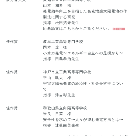
山本 和希 様
発電効率向上を目指した色素増感太陽電池の作
製法に関する研究
指導 松田拓未先生
応募論文はこちらからご覧ください。
佳作賞
岐阜工業高等専門学校
岡本 遼 様
小水力発電〜エネルギー自立への足掛かり〜
指導 田島孝治先生
佳作賞
神戸市立工業高等専門学校
平山 颯太 様
宇宙太陽光発電の経済性・社会受容性につい
て
指導 津吉彰先生
佳作賞
和歌山県立向陽高等学校
米良 日菜 様
安全性を求めて〜人々が望む発電方法とは〜
指導 辻眞由美先生