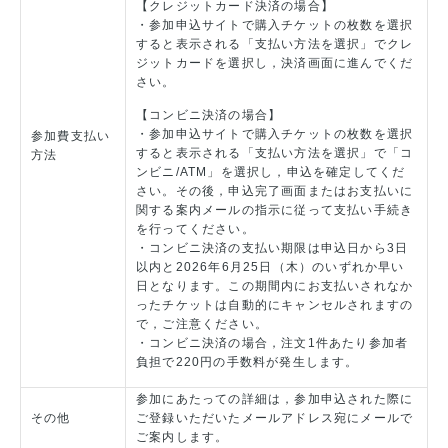
【クレジットカード決済の場合】
・参加申込サイトで購入チケットの枚数を選択
すると表示される「支払い方法を選択」でクレ
ジットカードを選択し，決済画面に進んでくだ
さい。
【コンビニ決済の場合】
・参加申込サイトで購入チケットの枚数を選択
参加費支払い
すると表示される「支払い方法を選択」で「コ
方法
ンビニ/ATM」を選択し，申込を確定してくだ
さい。その後，申込完了画面またはお支払いに
関する案内メールの指示に従って支払い手続き
を行ってください。
・コンビニ決済の支払い期限は申込日から3日
以内と2026年6月25日（木）のいずれか早い
日となります。この期間内にお支払いされなか
ったチケットは自動的にキャンセルされますの
で，ご注意ください。
・コンビニ決済の場合，注文1件あたり参加者
負担で220円の手数料が発生します。
参加にあたっての詳細は，参加申込された際に
その他
ご登録いただいたメールアドレス宛にメールで
ご案内します。