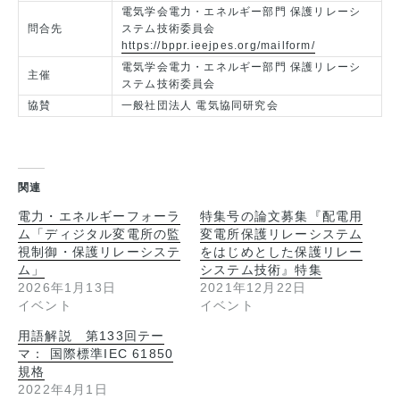
電気学会電力・エネルギー部門 保護リレーシ
問合先
ステム技術委員会
https://bppr.ieejpes.org/mailform/
電気学会電力・エネルギー部門 保護リレーシ
主催
ステム技術委員会
協賛
一般社団法人 電気協同研究会
関連
電力・エネルギーフォーラ
特集号の論文募集『配電用
ム「ディジタル変電所の監
変電所保護リレーシステム
視制御・保護リレーシステ
をはじめとした保護リレー
ム」
システム技術』特集
2026年1月13日
2021年12月22日
イベント
イベント
用語解説 第133回テー
マ： 国際標準IEC 61850
規格
2022年4月1日