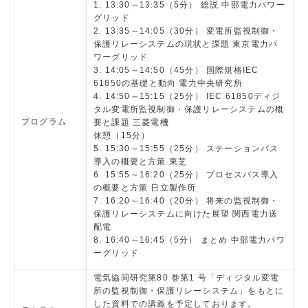
1. 13:30～13:35（5分） 総説 中部電力パワー
グリッド
2. 13:35～14:05（30分） 変電所監視制御・
保護リレーシステムの現状と課題 東京電力パ
ワーグリッド
3. 14:05～14:50（45分） 国際規格IEC
61850の基礎と動向 電力中央研究所
4. 14:50～15:15（25分） IEC 61850ディジ
タル変電所監視制御・保護リレーシステムの概
プログラム
要と課題 三菱電機
休憩（15分）
5. 15:30～15:55（25分） ステーションバス
導入の概要と方策 東芝
6. 15:55～16:20（25分） プロセスバス導入
の概要と方策 日立製作所
7. 16:20～16:40（20分） 将来の監視制御・
保護リレーシステムに向けた展望 関西電力送
配電
8. 16:40～16:45（5分） まとめ 中部電力パワ
ーグリッド
電気協同研究第80 巻第1 号「ディジタル変電
所の監視制御・保護リレーシステム」をもとに
した資料での講義を予定しております。