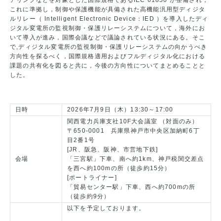
これに準拠し，制御や保護機能が具備された高機能汎用型ディジタ
ルリレー（ Intelligent Electronic Device：IED ）を導入したディ
ジタル変電所の監視制御・保護リレーシステムについて，海外にお
いて導入が進み，国際会議などで議論されている状況にある。そこ
で,ディジタル変電所の監視制御・保護リレーシステムの向かうべき
方向性を探るべく，国際規格適用およびフルディジタル化における
課題の共有化を図ると共に，今後の方向性についてまとめることと
した。
日時
2026年7月9日（木）13:30～17:00
関西電力兵庫支社10F大会議室 （対面のみ）
〒650-0001 兵庫県神戸市中央区加納町6丁
目2番1号
[JR、阪急、阪神、市営地下鉄]
会場
「三宮駅」下車、南へ約1km、神戸税関交差点
を西へ約100mの所（徒歩約15分）
[ポートライナー]
「貿易センター駅」下車、西へ約700mの所
（徒歩約9分）
以下を予定しております。