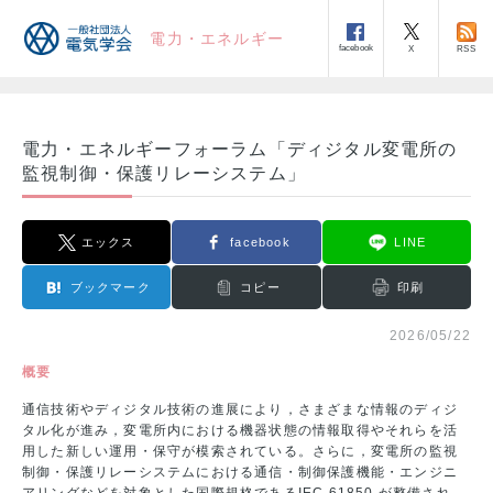
電力・エネルギー
facebook
RSS
X
電力・エネルギーフォーラム「ディジタル変電所の
監視制御・保護リレーシステム」
エックス
facebook
LINE
ブックマーク
コピー
印刷
2026/05/22
概要
通信技術やディジタル技術の進展により，さまざまな情報のディジ
タル化が進み，変電所内における機器状態の情報取得やそれらを活
用した新しい運用・保守が模索されている。さらに，変電所の監視
制御・保護リレーシステムにおける通信・制御保護機能・エンジニ
アリングなどを対象とした国際規格であるIEC 61850 が整備され，