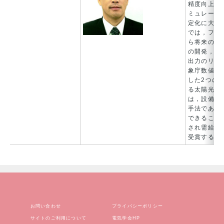
精度向上を
ミュレータ
定化に大き
では，ファ
ら将来の出
の開発，日
出力のリア
象庁数値予
した2つの
る太陽光発
は，設備分
手法であり
できること
され需給運
受賞するな
お問い合わせ
プライバシーポリシー
サイトのご利用について
電気学会HP