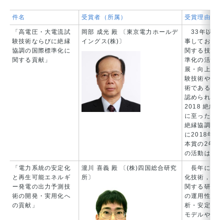
件名
受賞者（所属）
受賞理由
「高電圧・大電流試
岡部 成光 殿 〔東京電力ホールデ
33年以上
験技術ならびに絶縁
イングス(株)〕
事しており
協調の国際標準化に
関する技術
関する貢献」
準化の活動
展・向上に
験技術や絶
術である「
認められ，2
2018 
に至った。
絶縁協調に
に2018年
本賞の2年
の活動は世
「電力系統の安定化
瀧川 喜義 殿 〔(株)四国総合研究
長年にわた
と再生可能エネルギ
所〕
化技術，な
ー発電の出力予測技
関する研究
術の開発・実用化へ
の運用性向
の貢献」
析・安定化
モデルや交