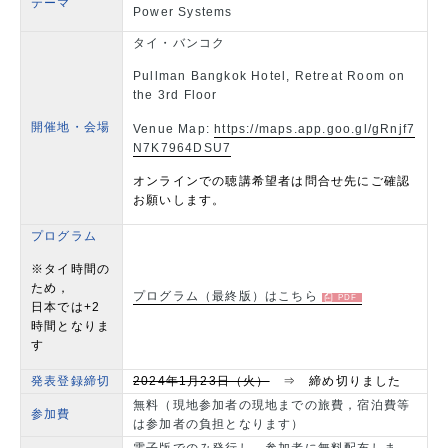
テーマ
Power Systems
タイ・バンコク
Pullman Bangkok Hotel, Retreat Room on
the 3rd Floor
開催地・会場
Venue Map:
https://maps.app.goo.gl/gRnjf7
N7K7964DSU7
オンラインでの聴講希望者は問合せ先にご確認
お願いします。
プログラム
※タイ時間の
ため，
プログラム（最終版）はこちら
日本では+2
時間となりま
す
発表登録締切
2024年1月23日（火）
⇒ 締め切りました
無料（現地参加者の現地までの旅費，宿泊費等
参加費
は参加者の負担となります）
電子版でのみ発行し，参加者に無料配布しま