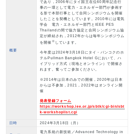
であり，2006年にタイ国王在位60周年記念行
事の一環として電力・エネルギー部門が参画す
る形で本部行事として合同シンポジウムを開催
したことを契機としています。2010年には電気
学会 電力・エネルギー部門とIEEE PES
Thailandの間で協力協定と合同シンポジウム協
定が締結され，2012年からは毎年シンポジウム
※
を開催
しています。
概要
今年度は2024年3月18日にタイ・バンコクのホ
テルPullman Bangkok Hotel Gにおいて、ハ
イブリッド方式（現地とオンライン）で開催さ
れます。奮ってご参加ください。
※2014年は日本のみでの開催，2020年は日本
からは不参加，2021，2022年はオンライン開
催
発表登録フォーム
https://workshop.iee.or.jp/sbtk/cgi-bin/sbt
k-workshoplist.cgi
日時
2024年3月18日（月）
電力系統の新技術／Advanced Technology in