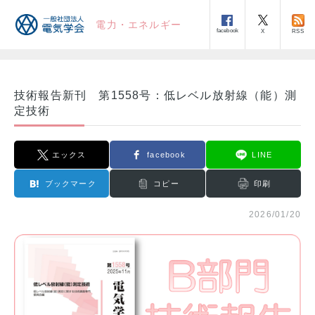
電力・エネルギー
facebook
RSS
X
技術報告新刊 第1558号：低レベル放射線（能）測
定技術
エックス
facebook
LINE
ブックマーク
コピー
印刷
2026/01/20