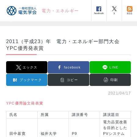
電力・エネルギー
facebook
RSS
X
2011（平成23）年 電力・エネルギー部門大会
YPC優秀発表賞
エックス
facebook
LINE
ブックマーク
コピー
印刷
2021/04/17
YPC優秀論文発表賞
氏名
所属
講演番号
講演題目
電力品質改善
を目的とした
田中基寛
福井大学
P9
PVシステム