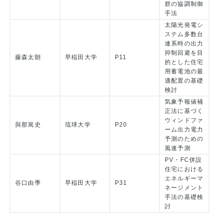
群の協調制御
手法
太陽光発電シ
ステム多数台
連系時の出力
抑制回避を目
藤森太朗
早稲田大学
P11
的とした住宅
用蓄電池の最
適配置の基礎
検討
気象予報値補
正法に基づく
ウィンドファ
與那篤史
琉球大学
P20
ーム出力電力
予測のための
風速予測
PV・FC併設
住宅における
エネルギーマ
谷口由季
早稲田大学
P31
ネージメント
手法の基礎検
討