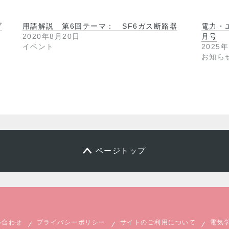
ブ
用語解説 第6回テーマ： SF6ガス断路器
電力・
2020年8月20日
月号
イベント
2025
お知ら
ページトップ
い合わせ
プライバシーポリシー
サイトのご利用について
電気