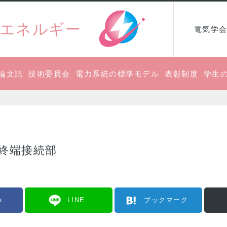
エネルギー
電気学会
論文誌
技術委員会
電力系統の標準モデル
表彰制度
学生
：終端接続部
k
LINE
ブックマーク