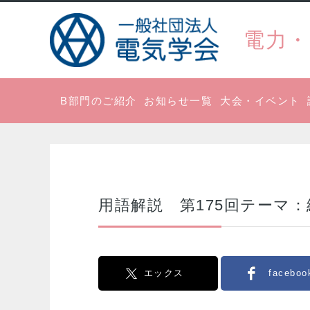
電力・
B部門のご紹介
お知らせ一覧
大会・イベント
用語解説 第175回テーマ
エックス
faceboo