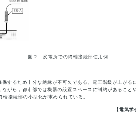
図２ 変電所での終端接続部使用例
確保するため十分な絶縁が不可欠である。電圧階級が上がる
しながら，都市部では機器の設置スペースに制約があること
に終端接続部の小型化が求められている。
【電気学会