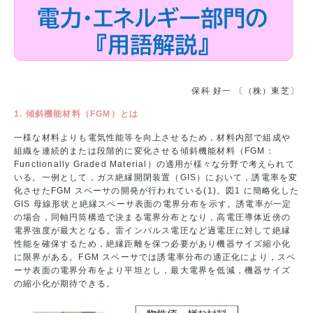
保科 好一 〔（株）東芝〕
1. 傾斜機能材料（FGM）とは
一様な材料よりも電気性能等を向上させるため，材料内部で組成や
組織を連続的または段階的に変化させる傾斜機能材料（FGM：
Functionally Graded Material）の適用が様々な分野で考えられて
いる。一例として，ガス絶縁開閉装置（GIS）において，誘電率を変
化させたFGM スペーサの開発が行われている(1)。図1 に簡略化した
GIS 母線形状と絶縁スペーサ表面の電界分布を示す。誘電率が一定
の場合，同軸円筒構造で決まる電界分布となり，高電圧導体近傍の
電界強度が最大となる。雷インパルス電圧など過電圧に対して絶縁
性能を確保するため，絶縁距離を保つ必要があり機器サイズ縮小化
に限界がある。FGM スペーサでは誘電率分布の適正化により，スペ
ーサ表面の電界分布をより平坦とし，最大電界を低減，機器サイズ
の縮小化が期待できる。