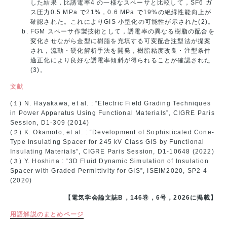
した結果，比誘電率4 の一様なスペーサと比較して，SF6 ガ
ス圧力0.5 MPa で21%，0.6 MPa で19%の絶縁性能向上が
確認された。これによりGIS 小型化の可能性が示された(2)。
FGM スペーサ作製技術として，誘電率の異なる樹脂の配合を
変化させながら金型に樹脂を充填する可変配合注型法が提案
され，流動・硬化解析手法を開発，樹脂粘度改良・注型条件
適正化により良好な誘電率傾斜が得られることが確認された
(3)。
文献
(１) N. Hayakawa, et al. : “Electric Field Grading Techniques
in Power Apparatus Using Functional Materials”, CIGRE Paris
Session, D1-309 (2014)
(２) K. Okamoto, et al. : “Development of Sophisticated Cone-
Type Insulating Spacer for 245 kV Class GIS by Functional
Insulating Materials”, CIGRE Paris Session, D1-10648 (2022)
(３) Y. Hoshina : “3D Fluid Dynamic Simulation of Insulation
Spacer with Graded Permittivity for GIS”, ISEIM2020, SP2-4
(2020)
【電気学会論文誌B，146巻，6号，2026に掲載】
用語解説のまとめページ