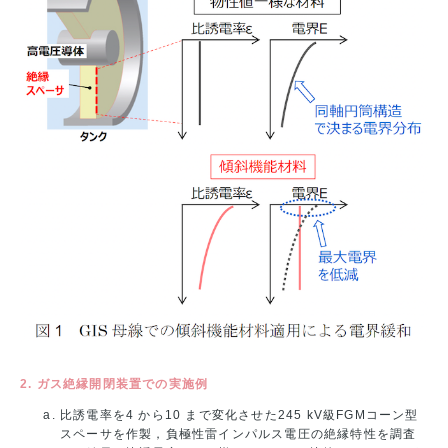
2. ガス絶縁開閉装置での実施例
比誘電率を4 から10 まで変化させた245 kV級FGMコーン型
スペーサを作製，負極性雷インパルス電圧の絶縁特性を調査