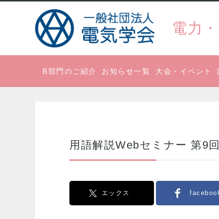
電力・
B部門のご紹介
お知らせ一覧
大会・イベント
用語解説Webセミナー 第9回 粒子
エックス
faceboo