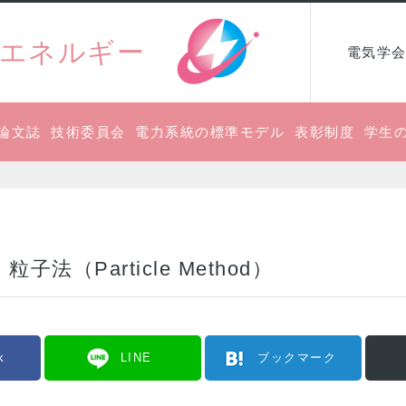
エネルギー
電気学会
論文誌
技術委員会
電力系統の標準モデル
表彰制度
学生
法（Particle Method）
k
LINE
ブックマーク