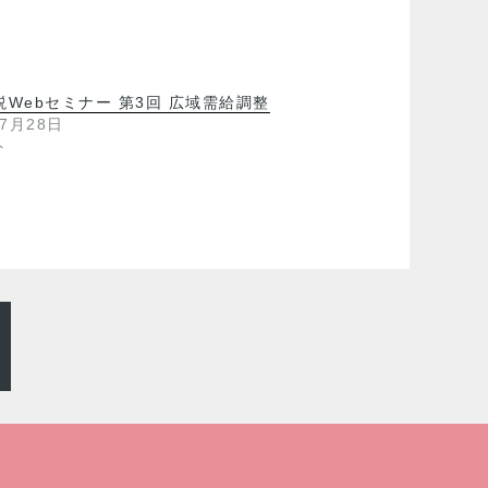
説Webセミナー 第3回 広域需給調整
年7月28日
ト