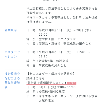
※上記行程は，交通事情などにより多少変更される
可能性があります。
※両コースとも，事前申込とし、当日申し込みは受
け付け致しません。
企業展示
日 時：
平成21年8月18日（火）～20日（木）
12:00
場 所：
教室棟１階 テクノプラザ
内 容：
新製品・新技術，研究成果の紹介など
ポスターセ
日 時：
平成21年8月18日（火） 11:30 ～
ッション
13:30
場 所：
教室棟4階 特設会場
内 容：
研究成果の紹介など
技術委員会
【新エネルギー・環境技術委員会】
などによる
詳細は
こちら
募集型座談
(報告書を廉価販売します。)
会
日 時：
8月18日(火) 9:00～11:00
場 所：
交流棟4階402教室
テーマ：
未来エネルギーネットワークにおける水素
と燃料電池