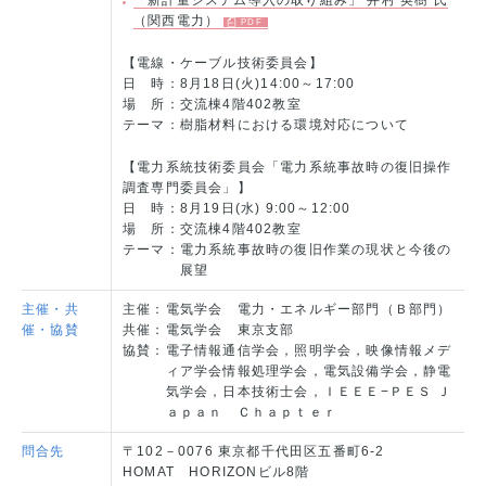
（関西電力）
【電線・ケーブル技術委員会】
日 時：
8月18日(火)14:00～17:00
場 所：
交流棟4階402教室
テーマ：
樹脂材料における環境対応について
【電力系統技術委員会「電力系統事故時の復旧操作
調査専門委員会」】
日 時：
8月19日(水) 9:00～12:00
場 所：
交流棟4階402教室
テーマ：
電力系統事故時の復旧作業の現状と今後の
展望
主催・共
主催：
電気学会 電力・エネルギー部門（Ｂ部門）
催・協賛
共催：
電気学会 東京支部
協賛：
電子情報通信学会，照明学会，映像情報メデ
ィア学会
情報処理学会，電気設備学会，静電
気学会，日本技術士会，
ＩＥＥＥ−ＰＥＳ Ｊ
ａｐａｎ Ｃｈａｐｔｅｒ
問合先
〒102－0076 東京都千代田区五番町6-2
HOMAT HORIZONビル8階