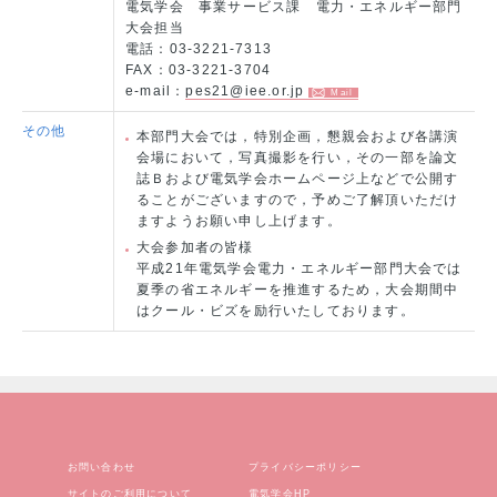
電気学会 事業サービス課 電力・エネルギー部門
大会担当
電話：03-3221-7313
FAX：03-3221-3704
e-mail：
pes21@iee.or.jp
その他
本部門大会では，特別企画，懇親会および各講演
会場において，写真撮影を行い，その一部を論文
誌Ｂおよび電気学会ホームページ上などで公開す
ることがございますので，予めご了解頂いただけ
ますようお願い申し上げます。
大会参加者の皆様
平成21年電気学会電力・エネルギー部門大会では
夏季の省エネルギーを推進するため，大会期間中
はクール・ビズを励行いたしております。
お問い合わせ
プライバシーポリシー
サイトのご利用について
電気学会HP