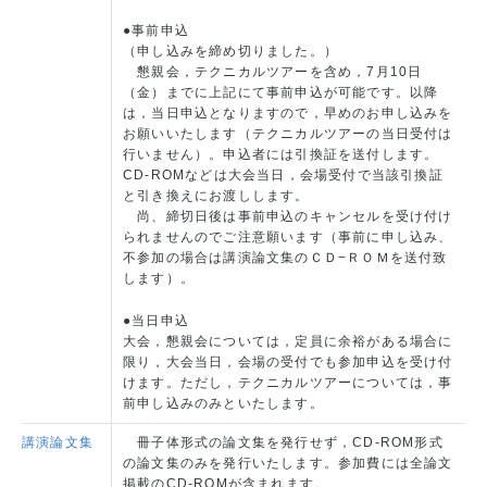
●事前申込
（申し込みを締め切りました。）
懇親会，テクニカルツアーを含め，7月10日
（金）までに上記にて事前申込が可能です。以降
は，当日申込となりますので，早めのお申し込みを
お願いいたします（テクニカルツアーの当日受付は
行いません）。申込者には引換証を送付します。
CD-ROMなどは大会当日，会場受付で当該引換証
と引き換えにお渡しします。
尚、締切日後は事前申込のキャンセルを受け付け
られませんのでご注意願います（事前に申し込み、
不参加の場合は講演論文集のＣＤ−ＲＯＭを送付致
します）。
●当日申込
大会，懇親会については，定員に余裕がある場合に
限り，大会当日，会場の受付でも参加申込を受け付
けます。ただし，テクニカルツアーについては，事
前申し込みのみといたします。
講演論文集
冊子体形式の論文集を発行せず，CD-ROM形式
の論文集のみを発行いたします。
参加費には全論文
掲載のCD-ROMが含まれます。