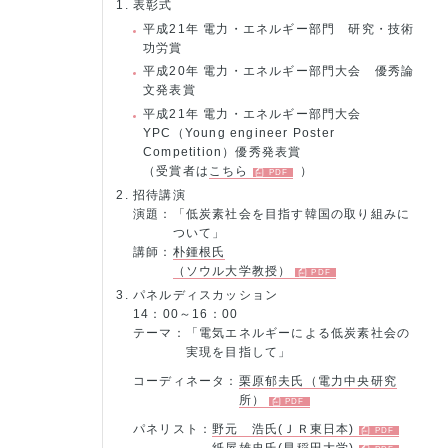
表彰式
平成21年 電力・エネルギー部門 研究・技術
功労賞
平成20年 電力・エネルギー部門大会 優秀論
文発表賞
平成21年 電力・エネルギー部門大会
YPC（Young engineer Poster
Competition）優秀発表賞
（受賞者は
こちら
）
招待講演
演題：
「低炭素社会を目指す韓国の取り組みに
ついて」
講師：
朴鍾根氏
（ソウル大学教授）
パネルディスカッション
14：00～16：00
テーマ：
「電気エネルギーによる低炭素社会の
実現を目指して」
コーディネータ：
栗原郁夫氏（電力中央研究
所）
パネリスト：
野元 浩氏(ＪＲ東日本)
紙屋雄史氏(早稲田大学)