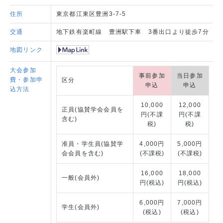
住所
東京都江東区豊洲3-7-5
交通
地下鉄有楽町線 豊洲駅下車 3番出口より徒歩7分
地図リンク
大会参加
事前参加
当日参加
費・
参加申
区分
申込
申込
込方法
10,000
12,000
正員(協賛学会会員を
円(不課
円(不課
含む)
税)
税)
准員・学生員(協賛学
4,000円
5,000円
会会員を含む)
(不課税)
(不課税)
16,000
18,000
一般(会員外)
円(税込)
円(税込)
6,000円
7,000円
学生(会員外)
(税込)
(税込)