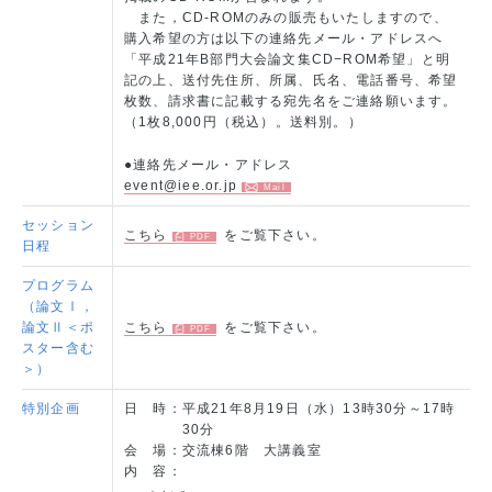
また，CD-ROMのみの販売もいたしますので、
購入希望の方は以下の連絡先メール・アドレスへ
「平成21年B部門大会論文集CD−ROM希望」と明
記の上、送付先住所、所属、氏名、電話番号、希望
枚数、請求書に記載する宛先名をご連絡願います。
（1枚8,000円（税込）。送料別。）
●連絡先メール・アドレス
event@iee.or.jp
セッション
こちら
をご覧下さい。
日程
プログラム
（論文Ⅰ，
論文Ⅱ＜ポ
こちら
をご覧下さい。
スター含む
＞）
特別企画
日 時：
平成21年8月19日（水）13時30分～17時
30分
会 場：
交流棟6階 大講義室
内 容：