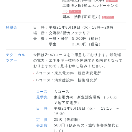
工藤博之氏(省エネルギーセンタ
ー)
岡本 浩氏(東京電力)
懇親会
日 時：
平成21年8月19日（水）18時～20時
場 所：
交流棟3階カフェテリア
会 費：
一般・同伴 5,000円（税込）
学生 2,000円（税込）
テクニカル
今回は2つのコースをご用意しております。最先端
ツアー
の電力・エネルギー技術を体感できる内容となって
おりますので，是非お申し込みください。
Aコース：
東京電力㈱ 新豊洲変電所
Bコース：
清水建設㈱ 技術研究所
コース
Ａコース
見学先
東京電力㈱ 新豊洲変電所 （５０万
Ｖ地下変電所）
日 時
平成21年8月18日（火） 13:15 ～
15:30
定 員
25名（先着順）
参加費
500円（飲みもの・旅行傷害保険代と
して）