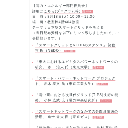
【電力・エネルギー部門役員会】
詳細は
こちら(プログラム等)
日 時：
8月18日(火) 10:00～12:30
場 所：
教室棟4階404教室
テーマ：
日本型スマートグリッドを考える
（当日配布資料を以下にリンク致しましたので、ご
参照願います。）
「スマートグリッドとNEDOのスタンス」 諸住
哲 氏（NEDO）
「東大におけるユビキタスパワーネットワークの
研究」 谷口 治人 氏（東京大学）
「スマート・パワー・ネットワーク プロジェク
ト」 赤木 泰文 氏（東京工業大学）
「電中研における次世代グリッド(TIPS)技術の開
発」 小林 広武 氏（電力中央研究所）
「スマートネットワークのなかでの分散形電源の
活用」 進士 誉夫 氏（東京ガス）
「新計量システム導入の取り組み」 井村 英樹 氏