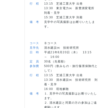
行 程
13:15 芝浦工業大学 出発
13:30 東京電力㈱ 新豊洲変電所
到着・見学
15:30 芝浦工業大学 到着
備 考
見学中の写真撮影はお断りいたしま
す。
コース
Ｂコース
見学先
清水建設㈱ 技術研究所
日 時
平成21年8月20日（木） 13:15
～ 16:00
定 員
30名（先着順）
参加費
500円（飲みもの・旅行傷害保険代と
して）
行 程
13:15 芝浦工業大学 出発
13:30 清水建設㈱ 技術研究所 到
着・見学
16:00 現地解散
備 考
１. 見学中の写真撮影はお断りいたし
ます。
２. 清水建設と同業の方の参加はご遠
慮願います。