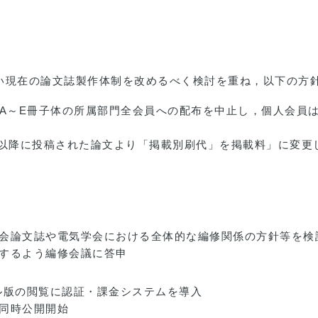
い現在の論文誌製作体制を改めるべく検討を重ね，以下の方
文誌A～E冊子体の所属部門全会員への配布を中止し，個人会員
1日以降に投稿された論文より「掲載別刷代」を掲載料」に変
会論文誌や電気学会における全体的な編修関係の方針等を検
するよう編修会議に答申
ル版の閲覧に認証・課金システムを導入
同時公開開始