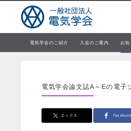
電気学会のご紹介
入会のご案内
お知
電気学会論文誌A～Eの電子
エックス
faceboo