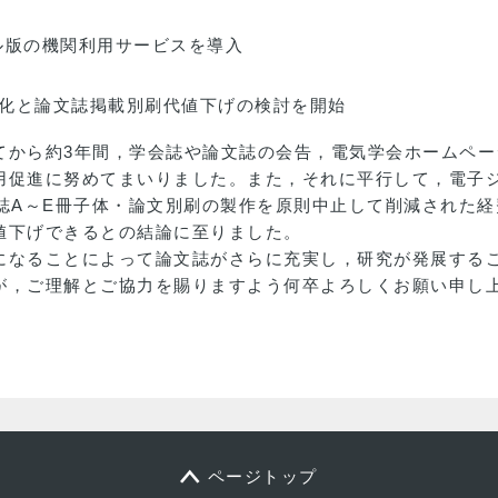
ル版の機関利用サービスを導入
化と論文誌掲載別刷代値下げの検討を開始
てから約3年間，学会誌や論文誌の会告，電気学会ホームペー
用促進に努めてまいりました。また，それに平行して，電子
誌A～E冊子体・論文別刷の製作を原則中止して削減された経費
値下げできるとの結論に至りました。
になることによって論文誌がさらに充実し，研究が発展する
が，ご理解とご協力を賜りますよう何卒よろしくお願い申し
ページトップ