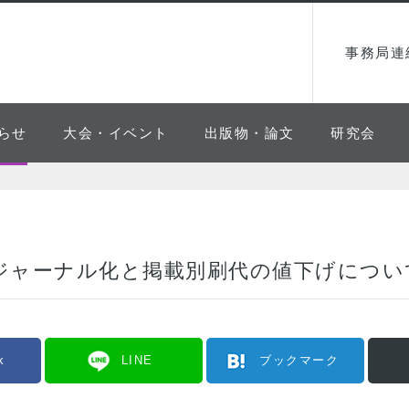
事務局連
らせ
大会・イベント
出版物・論文
研究会
ジャーナル化と掲載別刷代の値下げについ
k
LINE
ブックマーク