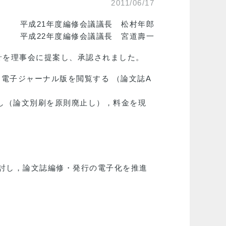
2011/06/17
平成21年度編修会議議長 松村年郎
平成22年度編修会議議長 宮道壽一
針を理事会に提案し、承認されました。
は電子ジャーナル版を閲覧する （論文誌A
更し（論文別刷を原則廃止し），料金を現
討し，論文誌編修・発行の電子化を推進