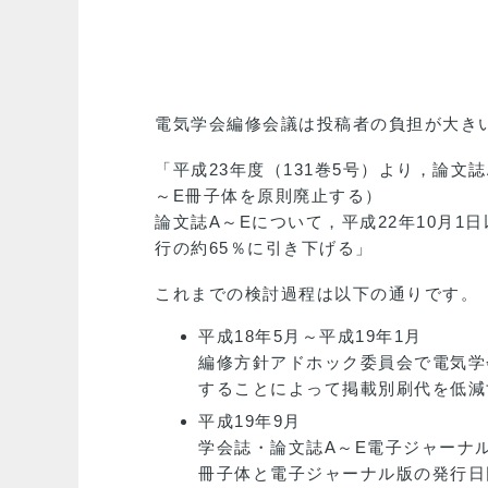
電気学会編修会議は投稿者の負担が大き
「平成23年度（131巻5号）より，論
～E冊子体を原則廃止する）
論文誌A～Eについて，平成22年10月
行の約65％に引き下げる」
これまでの検討過程は以下の通りです。
平成18年5月～平成19年1月
編修方針アドホック委員会で電気学
することによって掲載別刷代を低減
平成19年9月
学会誌・論文誌A～E電子ジャーナ
冊子体と電子ジャーナル版の発行日