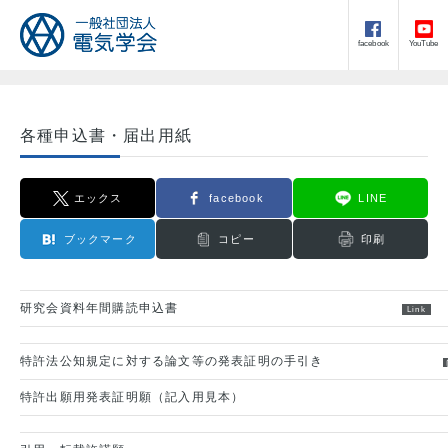
facebook
YouTube
各種申込書・届出用紙
エックス
facebook
LINE
ブックマーク
コピー
印刷
研究会資料年間購読申込書
特許法公知規定に対する論文等の発表証明の手引き
特許出願用発表証明願（記入用見本）