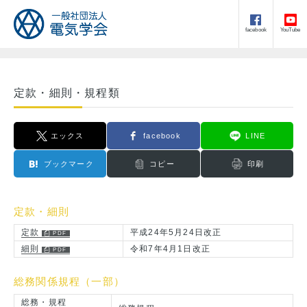
facebook
YouTube
定款・細則・規程類
エックス
facebook
LINE
ブックマーク
コピー
印刷
定款・細則
定款
平成24年5月24日改正
細則
令和7年4月1日改正
総務関係規程（一部）
総務・規程