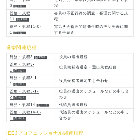
6
程
総務・規程
会員の不正行為の調査・審理に関する規
11
程
総務・規程11-0-
電気学会倫理問題発生時の声明発表に関
1
する手続き
選挙関連規程
総務・規程3
役員の選出規程
総務・規程3-
役員候補者選定・選出規程細目
1
総務・規程3-1-
役員候補者選定申し合わせ
1
総務・規程3-1-
役員の選出スケジュールなどの申し合
2
わせ
総務・規程14
代議員選出規程
総務・規程14-0-
代議員の選出スケジュールなどの申し
1
合わせ
IEEJプロフェッショナル関連規程