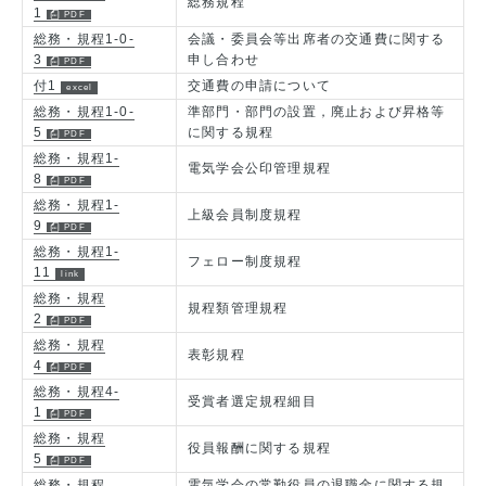
総務規程
1
総務・規程1-0-
会議・委員会等出席者の交通費に関する
3
申し合わせ
付1
交通費の申請について
総務・規程1-0-
準部門・部門の設置，廃止および昇格等
5
に関する規程
総務・規程1-
電気学会公印管理規程
8
総務・規程1-
上級会員制度規程
9
総務・規程1-
フェロー制度規程
11
総務・規程
規程類管理規程
2
総務・規程
表彰規程
4
総務・規程4-
受賞者選定規程細目
1
総務・規程
役員報酬に関する規程
5
総務・規程
電気学会の常勤役員の退職金に関する規