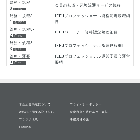
総務・規程
会員の知識・経験流通サービス規程
8
総務・規程8-
IEEJプロフェッショナル資格認定規程細
1
目
総務・規程8-
IEEJパートナー資格認定規程細目
2
総務・規程8-
IEEJプロフェッショナル倫理規程細目
3
総務・運要
IEEJプロフェッショナル運営委員会運営
8
要綱
学会広告掲載について
プライバシーポリシー
著作権に関する取り扱い
特定商取引法に基づく表記
ブラウザ環境
事務局連絡先
English