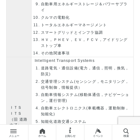
自動車用エネルギーストレージ＆パワーサプラ
イ
クルマの電動化
トータルエネルギーマネージメント
スマートグリッドとインフラ協調
ＨＶ，ＰＨＥＶ，ＥＶ，ＦＣＶ，アイドリング
ストップ車
その他関連事項
Intelligent Transport Systems
道路電気・通信設備(電力，通信，照明，換気，
防災)
交通管理システム(センシング，モニタリング，
信号制御，情報提供）
自動車情報システム(移動体通信，ナビゲーショ
ン，運行管理)
ＩＴＳ
自動車エレクトロニクス(車載機器，運動制御，
ＩＴＳ
知能化)
（旧 道路
知能化道路交通システム
交通）
（路車間通信，道路走行支援，安全運転支援，
自動料金収受，ロードプライシング，
メニュー
ホーム
お知らせ
イベント
検索
プローブ応用路車協調，自動運転）