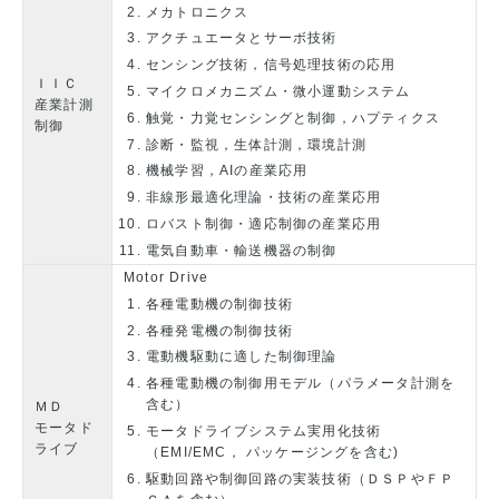
メカトロニクス
アクチュエータとサーボ技術
センシング技術，信号処理技術の応用
ＩＩＣ
マイクロメカニズム・微小運動システム
産業計測
触覚・力覚センシングと制御，ハプティクス
制御
診断・監視，生体計測，環境計測
機械学習，AIの産業応用
非線形最適化理論・技術の産業応用
ロバスト制御・適応制御の産業応用
電気自動車・輸送機器の制御
Motor Drive
各種電動機の制御技術
各種発電機の制御技術
電動機駆動に適した制御理論
各種電動機の制御用モデル（パラメータ計測を
含む）
ＭＤ
モータド
モータドライブシステム実用化技術
ライブ
（EMI/EMC， パッケージングを含む)
駆動回路や制御回路の実装技術（ＤＳＰやＦＰ