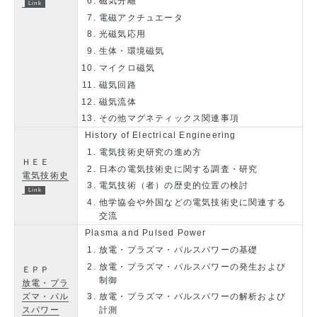
磁気分離
電磁アクチュエータ
光磁気応用
生体・環境磁気
マイクロ磁気
磁気回路
磁気流体
その他マグネティックス関連事項
History of Electrical Engineering
電気技術史研究の進め方
ＨＥＥ
日本の電気技術史に関する調査・研究
電気技術史
電気技術（者）の歴史的位置の検討
他学協会や外国などの電気技術史に関連する
交流
Plasma and Pulsed Power
放電・プラズマ・パルスパワーの基礎
放電・プラズマ・パルスパワーの発生および
ＥＰＰ
制御
放電・プラ
ズマ・パル
放電・プラズマ・パルスパワーの解析および
スパワー
計測