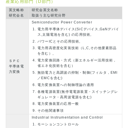
産業応用部門（D部門）
英文略称
研究会英文名称
研究会名
取扱う主な研究分野
Semiconductor Power Converter
電力用半導体デバイス(SiCデバイス,GaNデバイ
ス,太陽電池を含む) の応用技術,
パワーICとその応用技術,
電力用高密度化実装技術（L,C,その他要素部品
を含む）,
電力変換回路・方式（新エネルギー活用技術，
ＳＰＣ
省エネ化技術を含む）
半導体電
力変換
無効電力と高調波の抑制・制御(フィルタ，EMI
／EMCを含む)
電力変換装置への制御理論の適用
各種電源装置(無停電電源装置・スイッチングレ
ギュレータ・高周波電源を含む)
電力変換装置の応用一般
その他関連事項
Industrial Instrumentation and Control
モーションコントロール