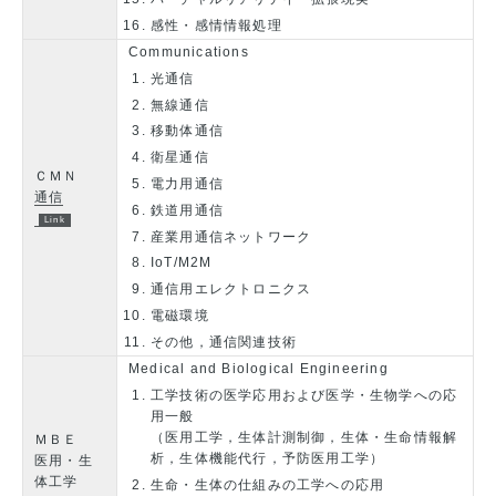
感性・感情情報処理
Communications
光通信
無線通信
移動体通信
衛星通信
ＣＭＮ
電力用通信
通信
鉄道用通信
産業用通信ネットワーク
IoT/M2M
通信用エレクトロニクス
電磁環境
その他，通信関連技術
Medical and Biological Engineering
工学技術の医学応用および医学・生物学への応
用一般
（医用工学，生体計測制御，生体・生命情報解
ＭＢＥ
析，生体機能代行，予防医用工学）
医用・生
体工学
生命・生体の仕組みの工学への応用