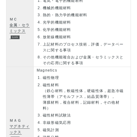
電気・電子的機能材料
機械的機能材料
熱的・熱力学的機能材料
ＭＣ
光学的機能材料
金属・セラ
化学的機能材料
ミックス
放射線機能材料
上記材料のプロセス技術，評価，データベー
スに関する事項
その他機能複合および金属・セラミックスと
その応用に関する事項
Magnetics
磁性物理
磁性材料
（鉄心材料，軟磁性体，硬磁性体，超急冷磁
性薄帯（アモルファス，結晶質薄帯），
薄膜材料，複合材料，記録材料，その他材
料）
磁性材料試験法
ＭＡＧ
非線形磁気応用
マグネティ
磁気計測
ックス