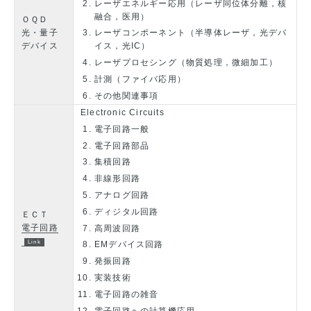
レーザエネルギー応用（レーザ同位体分離，核
融合，医用）
ＯＱＤ
光・量子
レーザコンポーネント（半導体レーザ，光デバ
デバイス
イス，光IC）
レーザプロセシング（物質処理，微細加工）
計測（ファイバ応用）
その他関連事項
Electronic Circuits
電子回路一般
電子回路部品
集積回路
非線形回路
アナログ回路
ディジタル回路
ＥＣＴ
電子回路
高周波回路
EMデバイス回路
発振回路
実装技術
電子回路の雑音
電子回路への計算機応用