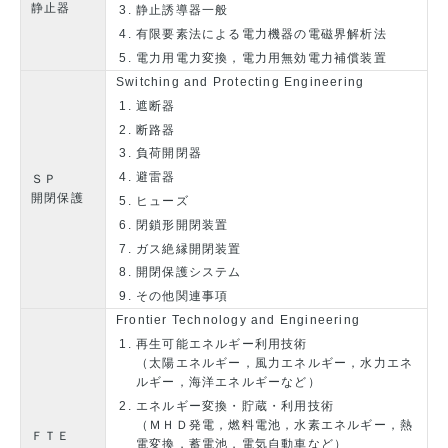
静止器
静止誘導器一般
有限要素法による電力機器の電磁界解析法
電力用電力変換，電力用無効電力補償装置
Switching and Protecting Engineering
遮断器
断路器
負荷開閉器
避雷器
ＳＰ
開閉保護
ヒューズ
閉鎖形開閉装置
ガス絶縁開閉装置
開閉保護システム
その他関連事項
Frontier Technology and Engineering
再生可能エネルギー利用技術
（太陽エネルギー，風力エネルギー，水力エネ
ルギー，海洋エネルギーなど）
エネルギー変換・貯蔵・利用技術
（ＭＨＤ発電，燃料電池，水素エネルギー，熱
ＦＴＥ
電変換，蓄電池，電気自動車など）