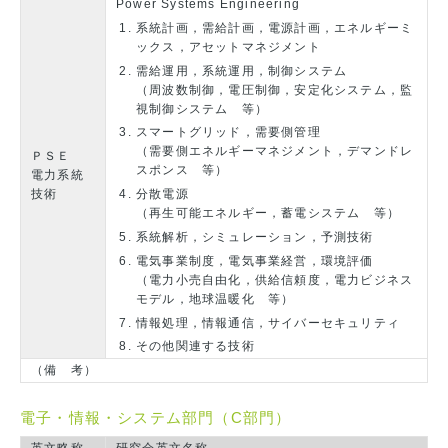
Power Systems Engineering
系統計画，需給計画，電源計画，エネルギーミ
ックス，アセットマネジメント
需給運用，系統運用，制御システム
（周波数制御，電圧制御，安定化システム，監
視制御システム 等）
スマートグリッド，需要側管理
（需要側エネルギーマネジメント，デマンドレ
ＰＳＥ
スポンス 等）
電力系統
技術
分散電源
（再生可能エネルギー，蓄電システム 等）
系統解析，シミュレーション，予測技術
電気事業制度，電気事業経営，環境評価
（電力小売自由化，供給信頼度，電力ビジネス
モデル，地球温暖化 等）
情報処理，情報通信，サイバーセキュリティ
その他関連する技術
（備 考）
電子・情報・システム部門（C部門）