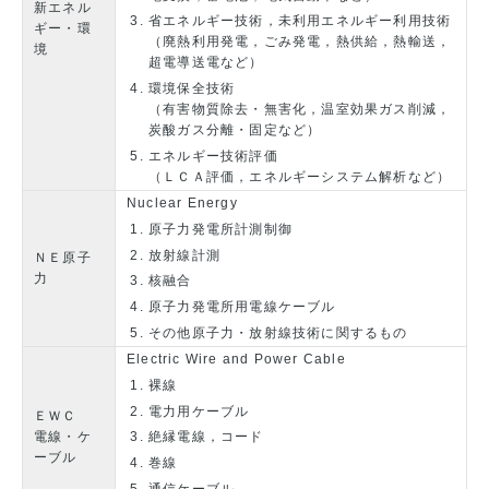
新エネル
省エネルギー技術，未利用エネルギー利用技術
ギー・環
（廃熱利用発電，ごみ発電，熱供給，熱輸送，
境
超電導送電など）
環境保全技術
（有害物質除去・無害化，温室効果ガス削減，
炭酸ガス分離・固定など）
エネルギー技術評価
（ＬＣＡ評価，エネルギーシステム解析など）
Nuclear Energy
原子力発電所計測制御
放射線計測
ＮＥ原子
力
核融合
原子力発電所用電線ケーブル
その他原子力・放射線技術に関するもの
Electric Wire and Power Cable
裸線
電力用ケーブル
ＥＷＣ
電線・ケ
絶縁電線，コード
ーブル
巻線
通信ケーブル