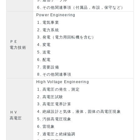
その他関連事項（付属品，布設，保守など）
Power Engineering
電気事業
電力系統
発電（電力用回転機を含む）
ＰＥ
変電
電力技術
送電
配電
需要設備
その他関連事項
High Voltage Engineering
高電圧の発生，測定
高電圧試験
高電圧電界計算
絶縁設計と気体，液体，固体の高電圧現象
ＨＶ
高電圧
汚損高電圧現象
雷現象
過電圧と絶縁協調