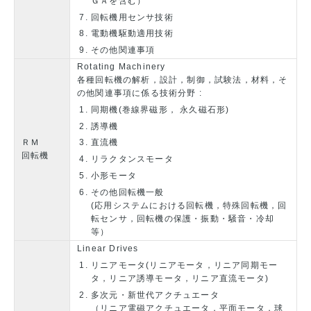
ＧＡを含む）
回転機用センサ技術
電動機駆動適用技術
その他関連事項
Rotating Machinery
各種回転機の解析，設計，制御，試験法，材料，そ
の他関連事項に係る技術分野 :
同期機(巻線界磁形， 永久磁石形)
誘導機
ＲＭ
直流機
回転機
リラクタンスモータ
小形モータ
その他回転機一般
(応用システムにおける回転機，特殊回転機，回
転センサ，回転機の保護・振動・騒音・冷却
等）
Linear Drives
リニアモータ(リニアモータ，リニア同期モー
タ，リニア誘導モータ，リニア直流モータ)
多次元・新世代アクチュエータ
（リニア電磁アクチュエータ，平面モータ，球