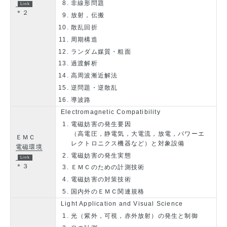
非線形問題
＊２
放射，伝搬
散乱回折
周期構造
ランダム媒質・粗面
過渡解析
高周波漸近解法
逆問題・逆散乱
導波路
Electromagnetic Compatibility
電磁妨害の発生要因
（高電圧，静電気，大電流，放電，パワーエ
ＥＭＣ
レクトロニクス機器など）と対象設備
電磁環境
電磁妨害の発生実態
＊３
ＥＭＣのための計測技術
電磁妨害の対策技術
国内外のＥＭＣ関連規格
Light Application and Visual Science
光（紫外，可視，赤外放射）の発生と制御