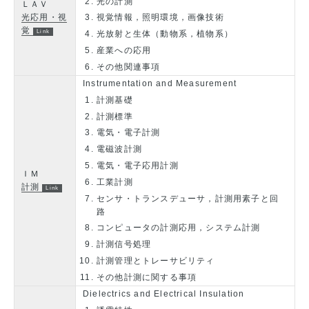
光の計測
ＬＡＶ
光応用・視
視覚情報，照明環境，画像技術
覚
光放射と生体（動物系，植物系）
産業への応用
その他関連事項
Instrumentation and Measurement
計測基礎
計測標準
電気・電子計測
電磁波計測
電気・電子応用計測
ＩＭ
工業計測
計測
センサ・トランスデューサ，計測用素子と回
路
コンピュータの計測応用，システム計測
計測信号処理
計測管理とトレーサビリティ
その他計測に関する事項
Dielectrics and Electrical Insulation