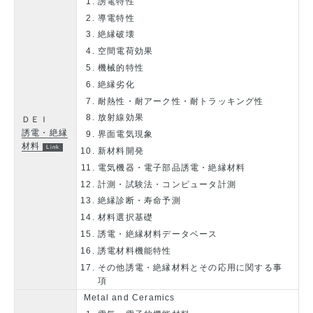
誘電特性
導電特性
絶縁破壊
空間電荷効果
機械的特性
絶縁劣化
耐熱性・耐アーク性・耐トラッキング性
放射線効果
ＤＥＩ
誘電・絶縁
界面電気現象
材料
新材料開発
電気機器・電子部品誘電・絶縁材料
計測・試験法・コンピュータ計測
絶縁診断・寿命予測
材料選択基礎
誘電・絶縁材料データベース
誘電材料機能特性
その他誘電・絶縁材料とその応用に関する事
項
Metal and Ceramics