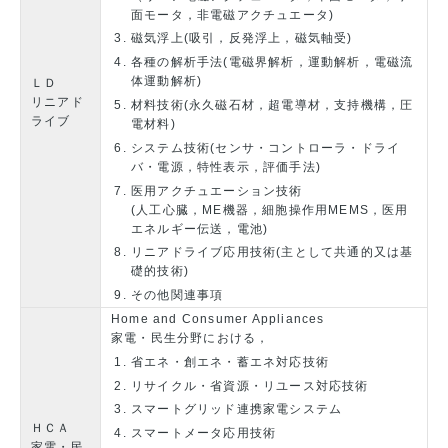
面モータ，非電磁アクチュエータ)
磁気浮上(吸引，反発浮上，磁気軸受)
各種の解析手法(電磁界解析，運動解析，電磁流
体運動解析)
ＬＤ
リニアド
材料技術(永久磁石材，超電導材，支持機構，圧
ライブ
電材料)
システム技術(センサ・コントローラ・ドライ
バ・電源，特性表示，評価手法)
医用アクチュエーション技術
(人工心臓，ME機器，細胞操作用MEMS，医用
エネルギー伝送，電池)
リニアドライブ応用技術(主として共通的又は基
礎的技術)
その他関連事項
Home and Consumer Appliances
家電・民生分野における，
省エネ・創エネ・蓄エネ対応技術
リサイクル・省資源・リユース対応技術
スマートグリッド連携家電システム
ＨＣＡ
スマートメータ応用技術
家電・民