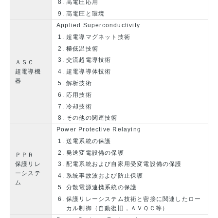
高電圧応用
高電圧と環境
Applied Superconductivity
超電導マグネット技術
極低温技術
交流超電導技術
ＡＳＣ
超電導機
超電導導体技術
器
解析技術
応用技術
冷却技術
その他の関連技術
Power Protective Relaying
送電系統の保護
発送変電設備の保護
ＰＰＲ
保護リレ
配電系統および自家用受変電設備の保護
ーシステ
系統事故波および防止保護
ム
分散電源連携系統の保護
保護リレーシステム技術と密接に関連したロー
カル制御（自動復旧，ＡＶＱＣ等）