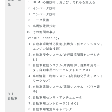
HEMS応用技術，および，それらを支える，
生
インバータ技術
コンバータ技術
モータ技術
高周波電源技術
その他関連事項
Vehicle Technology
自動車環境対応技術(低燃費，低エミッション，
エンジン制御技術)
自動車安全システム(走行環境認識センサを含
む)
自動車駆動システム(車両制御，自動車用モー
タ，自動車用パワーエレクトロニクス)
車載情報・制御システム(高信頼化手法，ネット
ワークなど)
自動車電源システム(電源システム，パワー素
子)
ＶＴ
自動車用センサ・アクチュエータ
自動車
自動車用コントローラ(ＥＭＣ)
自動車用電池＆キャパシタ