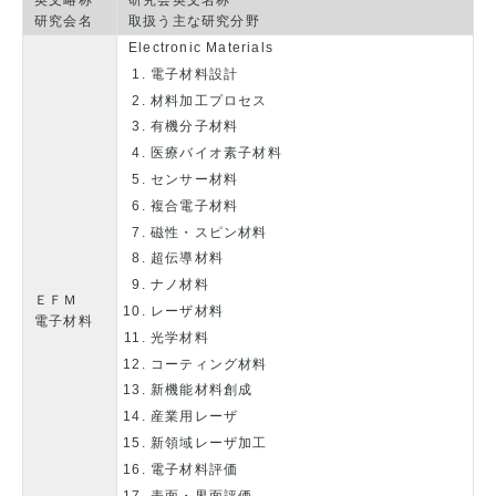
英文略称
研究会英文名称
研究会名
取扱う主な研究分野
Electronic Materials
電子材料設計
材料加工プロセス
有機分子材料
医療バイオ素子材料
センサー材料
複合電子材料
磁性・スピン材料
超伝導材料
ナノ材料
ＥＦＭ
レーザ材料
電子材料
光学材料
コーティング材料
新機能材料創成
産業用レーザ
新領域レーザ加工
電子材料評価
表面・界面評価