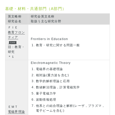
基礎・材料・共通部門（A部門）
英文略称
研究会英文名称
研究会名
取扱う主な研究分野
ＦＩＥ
教育フロン
ティア
Frontiers in Education
教育・研究に関する問題一般
旧：教育・
研究
＊１
Electromagnetic Theory
電磁界の基礎理論
相対論(重力波を含む)
数学的解析理論と応用
数値解法理論，計算電磁気学
量子電磁力学
波動情報処理
他系との結合理論と解析(レーザ，プラズマ，
ＥＭＴ
電子ビームを含む)
電磁界理論